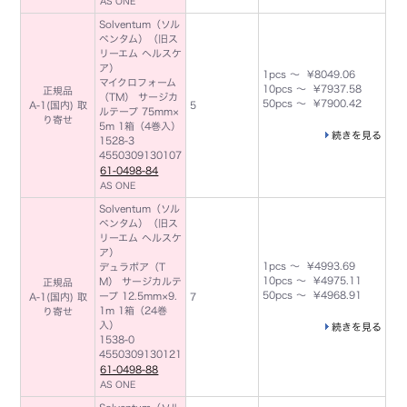
AS ONE
Solventum（ソル
ベンタム）（旧ス
リーエム ヘルスケ
ア）
1pcs ～ ¥8049.06
マイクロフォーム
10pcs ～ ¥7937.58
正規品
（TM） サージカ
50pcs ～ ¥7900.42
A-1(国内) 取
5
ルテープ 75mm×
り寄せ
5m 1箱（4巻入）
続きを見る
1528-3
4550309130107
61-0498-84
AS ONE
Solventum（ソル
ベンタム）（旧ス
リーエム ヘルスケ
ア）
1pcs ～ ¥4993.69
デュラポア（T
10pcs ～ ¥4975.11
M） サージカルテ
正規品
50pcs ～ ¥4968.91
ープ 12.5mm×9.
A-1(国内) 取
7
1m 1箱（24巻
り寄せ
入）
続きを見る
1538-0
4550309130121
61-0498-88
AS ONE