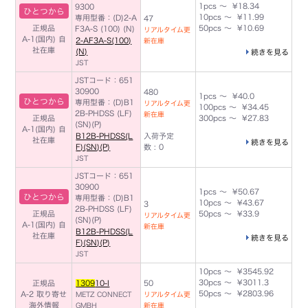
1pcs ～ ¥18.34
9300
ひとつから
10pcs ～ ¥11.99
専用型番：(D)2-A
47
正規品
50pcs ～ ¥10.69
F3A-S (100) (N)
リアルタイム更
A-1(国内)
自
2-AF3A-S(100)
新在庫
社在庫
(N)
続きを見る
JST
JSTコード：651
30900
480
1pcs ～ ¥40.0
ひとつから
専用型番：(D)B1
リアルタイム更
100pcs ～ ¥34.45
2B-PHDSS (LF)
新在庫
正規品
300pcs ～ ¥27.83
(SN)(P)
A-1(国内)
自
B12B-PHDSS(L
入荷予定
社在庫
続きを見る
F)(SN)(P)
数 : 0
JST
JSTコード：651
30900
1pcs ～ ¥50.67
ひとつから
専用型番：(D)B1
10pcs ～ ¥43.67
3
2B-PHDSS (LF)
正規品
50pcs ～ ¥33.9
リアルタイム更
(SN)(P)
A-1(国内)
自
新在庫
B12B-PHDSS(L
社在庫
続きを見る
F)(SN)(P)
JST
10pcs ～ ¥3545.92
30pcs ～ ¥3011.3
正規品
1309
10-I
50
50pcs ～ ¥2803.96
A-2 取り寄せ
METZ CONNECT
リアルタイム更
海外情報
GMBH
新在庫