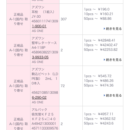
アズワン
1pcs ～ ¥196.0
耳栓 （1組入）
10pcs ～ ¥160.21
正規品
JY-30
50pcs ～ ¥88.86
A-1(国内) 取
307
4560111741309
り寄せ
1-900-01
続きを見る
AS ONE
アズワン
1pcs ～ ¥42848.41
堅牢レターケース
10pcs ～ ¥42402.47
正規品
A4-118P
50pcs ～ ¥42253.82
A-1(国内) 取
2
4589638221309
り寄せ
3-9933-05
続きを見る
AS ONE
アズワン
駒込ピペット（LD
1pcs ～ ¥545.72
PE製） 2mL 1
10pcs ～ ¥486.26
正規品
0本入
50pcs ～ ¥474.36
A-1(国内) 取
72
り寄せ
4562108513098
続きを見る
6-290-02
AS ONE
アルバック
1pcs ～ ¥4957.11
吸気管ＫＦ２５
10pcs ～ ¥4362.52
ＫＦ２５×□４０
正規品
50pcs ～ ¥4243.6
A49421300001
A-1(国内) 取
2
4571133309576
り寄せ