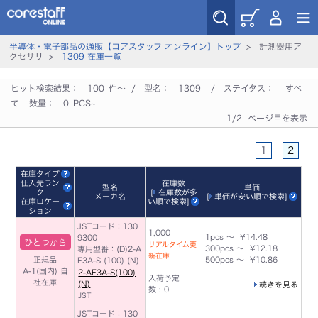
半導体・電子部品の通販【コアスタッフ オンライン】トップ
> 計測器用ア
クセサリ >
1309 在庫一覧
ヒット検索結果：
100
件～ / 型名：
1309
/ ステイタス：
すべ
て
数量：
0
PCS~
1/2 ページ目を表示
1
2
在庫タイプ
仕入先ラン
在庫数
型名
単価
ク
[
在庫数が多
メーカ名
[
単価が安い順で検索
]
在庫ロケー
い順で検索
]
ション
JSTコード：130
1,000
1pcs ～ ¥14.48
9300
ひとつから
リアルタイム更
300pcs ～ ¥12.18
専用型番：(D)2-A
新在庫
正規品
500pcs ～ ¥10.86
F3A-S (100) (N)
A-1(国内)
自
2-AF3A-S(100)
入荷予定
社在庫
(N)
続きを見る
数 : 0
JST
JSTコード：130