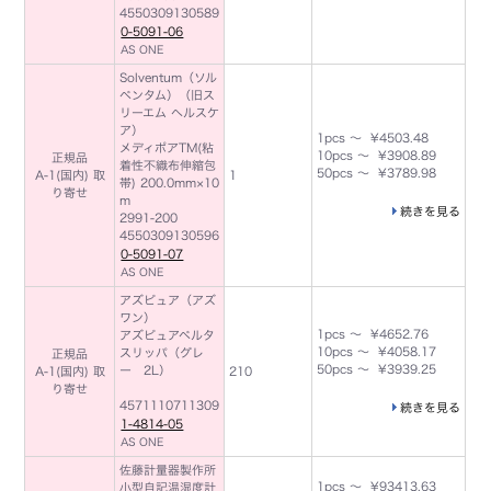
4550309130589
0-5091-06
AS ONE
Solventum（ソル
ベンタム）（旧ス
リーエム ヘルスケ
ア）
1pcs ～ ¥4503.48
メディポアTM(粘
10pcs ～ ¥3908.89
正規品
着性不織布伸縮包
50pcs ～ ¥3789.98
A-1(国内) 取
1
帯) 200.0mm×10
り寄せ
m
続きを見る
2991-200
4550309130596
0-5091-07
AS ONE
アズピュア（アズ
ワン）
1pcs ～ ¥4652.76
アズピュアベルタ
10pcs ～ ¥4058.17
スリッパ（グレ
正規品
50pcs ～ ¥3939.25
ー 2L）
A-1(国内) 取
210
り寄せ
4571110711309
続きを見る
1-4814-05
AS ONE
佐藤計量器製作所
1pcs ～ ¥93413.63
小型自記温湿度計