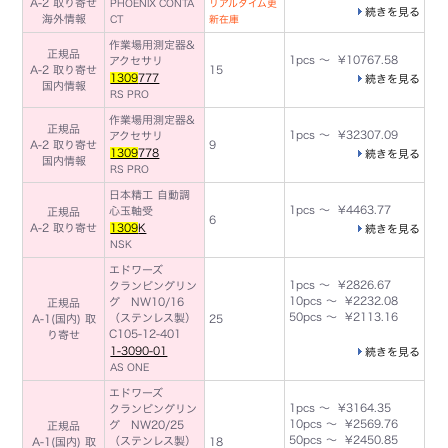
A-2 取り寄せ
PHOENIX CONTA
リアルタイム更
続きを見る
海外情報
CT
新在庫
作業場用測定器&
正規品
1pcs ～ ¥10767.58
アクセサリ
A-2 取り寄せ
15
1309
777
続きを見る
国内情報
RS PRO
作業場用測定器&
正規品
1pcs ～ ¥32307.09
アクセサリ
A-2 取り寄せ
9
1309
778
続きを見る
国内情報
RS PRO
日本精工 自動調
1pcs ～ ¥4463.77
心玉軸受
正規品
6
A-2 取り寄せ
1309
K
続きを見る
NSK
エドワーズ
1pcs ～ ¥2826.67
クランピングリン
10pcs ～ ¥2232.08
グ NW10/16
正規品
50pcs ～ ¥2113.16
（ステンレス製）
A-1(国内) 取
25
C105-12-401
り寄せ
1-3090-01
続きを見る
AS ONE
エドワーズ
1pcs ～ ¥3164.35
クランピングリン
10pcs ～ ¥2569.76
グ NW20/25
正規品
50pcs ～ ¥2450.85
（ステンレス製）
A-1(国内) 取
18