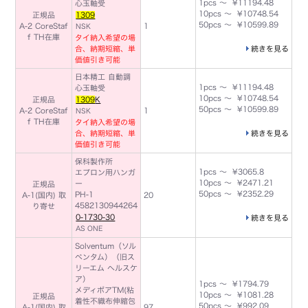
1pcs ～ ¥11194.48
心玉軸受
10pcs ～ ¥10748.54
正規品
1309
50pcs ～ ¥10599.89
A-2 CoreStaf
1
NSK
f TH在庫
タイ納入希望の場
合、納期短縮、単
続きを見る
価値引き可能
日本精工 自動調
1pcs ～ ¥11194.48
心玉軸受
10pcs ～ ¥10748.54
正規品
1309
K
50pcs ～ ¥10599.89
A-2 CoreStaf
1
NSK
f TH在庫
タイ納入希望の場
合、納期短縮、単
続きを見る
価値引き可能
保科製作所
1pcs ～ ¥3065.8
エプロン用ハンガ
10pcs ～ ¥2471.21
ー
正規品
50pcs ～ ¥2352.29
PH-1
A-1(国内) 取
20
4582130944264
り寄せ
0-1730-30
続きを見る
AS ONE
Solventum（ソル
ベンタム）（旧ス
リーエム ヘルスケ
ア）
1pcs ～ ¥1794.79
メディポアTM(粘
10pcs ～ ¥1081.28
正規品
着性不織布伸縮包
50pcs ～ ¥992.09
A-1(国内) 取
97