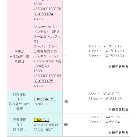
1582
4550309130176
61-0500-74
AS ONE
Solventum（ソル
ベンタム）（旧ス
リーエム ヘルスケ
ア）
1pcs ～ ¥17037.17
コーバン（TM）
10pcs ～ ¥17018.59
自着性弾力包帯
正規品
50pcs ～ ¥17000.89
（スキントーン）
A-1(国内) 取
1
75mm×4.5m 1箱
り寄せ
（24巻入）
続きを見る
1583
4550309130183
61-0500-75
AS ONE
8pcs ～ ¥1610.23
品質保証
31pcs ～ ¥1331.75
B-1
130-964-153
45
取り寄せ
海外
PANDUIT
情報
続きを見る
25pcs ～ ¥479.59
品質保証
1309
-C-1
39pcs ～ ¥356.04
B-1
55
WINCHESTER INT
取り寄せ
ERCONNECT
続きを見る