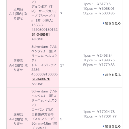
ア）
1pcs ～ ¥5179.5
デュラポア（T
10pcs ～ ¥5068.01
正規品
M） サージカルテ
50pcs ～ ¥5030.85
A-1(国内) 取
7
ープ 75mm×9.1
り寄せ
m 1箱（4巻入）
続きを見る
1538-3
4550309130152
61-0498-91
AS ONE
Solventum（ソル
ベンタム）（旧ス
1pcs ～ ¥2493.34
リーエム ヘルスケ
10pcs ～ ¥1898.75
ア）
正規品
50pcs ～ ¥1779.83
トレースプレップ
A-1(国内) 取
37
2236
り寄せ
4550309130305
続きを見る
61-0499-76
AS ONE
Solventum（ソル
ベンタム）（旧ス
リーエム ヘルスケ
ア）
コーバン（TM）
1pcs ～ ¥17024.78
自着性弾力包帯
正規品
10pcs ～ ¥17001.77
（スキントーン）
A-1(国内) 取
2
50mm×4.5m 1箱
り寄せ
続きを見る
（36巻入）