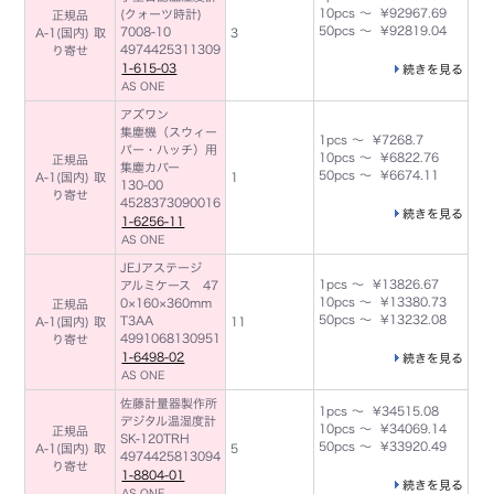
10pcs ～ ¥92967.69
(クォーツ時計)
正規品
50pcs ～ ¥92819.04
7008-10
A-1(国内) 取
3
4974425311309
り寄せ
1-615-03
続きを見る
AS ONE
アズワン
集塵機（スウィー
1pcs ～ ¥7268.7
パー・ハッチ）用
10pcs ～ ¥6822.76
正規品
集塵カバー
50pcs ～ ¥6674.11
A-1(国内) 取
1
130-00
り寄せ
4528373090016
続きを見る
1-6256-11
AS ONE
JEJアステージ
1pcs ～ ¥13826.67
アルミケース 47
10pcs ～ ¥13380.73
0×160×360mm
正規品
50pcs ～ ¥13232.08
T3AA
A-1(国内) 取
11
4991068130951
り寄せ
1-6498-02
続きを見る
AS ONE
佐藤計量器製作所
1pcs ～ ¥34515.08
デジタル温湿度計
10pcs ～ ¥34069.14
正規品
SK-120TRH
50pcs ～ ¥33920.49
A-1(国内) 取
5
4974425813094
り寄せ
1-8804-01
続きを見る
AS ONE