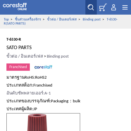
Top
>
ชิ้นส่วนเครื่องจักร
>
ขั้วต่อ / อินเตอร์เฟส
>
Binding post
>
T-6530-
R(SATO PARTS)
T-6530-R
SATO PARTS
ขั้วต่อ / อินเตอร์เฟส
>
Binding post
Franchised
มาตรฐานRoHS:RoHS2
ประเภทสต็อก:Franchised
อันดับซัพพลายเออร์:A-1
ประเภทของบรรจุภัณฑ์:Packaging：bulk
ประเทศผู้ผลิต:JP