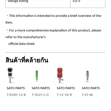
Voltage Rating
125 V
・This information is intended to provide a brief overview of the
item.
・For a more comprehensive explanation of this product, please
refer to the manufacturer's
official data sheet.
สินค้าที่คล้ายกัน
SATO PARTS
SATO PARTS
SATO PARTS
SATO PARTS
SA
T-6500-12-B
T-3025-L-G
T-12-16-R
T-45-BL
T-