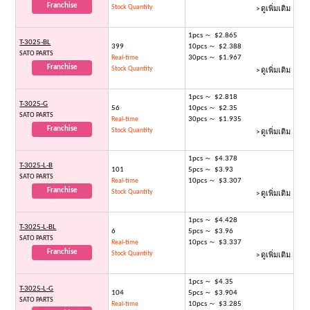
Franchise
Stock Quantity
> ดูเพิ่มเติม
1pcs ～ $2.865
T-3025-BL
399
10pcs ～ $2.388
SATO PARTS
30pcs ～ $1.967
Real-time
Franchise
Stock Quantity
> ดูเพิ่มเติม
1pcs ～ $2.818
T-3025-G
56
10pcs ～ $2.35
SATO PARTS
30pcs ～ $1.935
Real-time
Franchise
Stock Quantity
> ดูเพิ่มเติม
1pcs ～ $4.378
T-3025-L-B
101
5pcs ～ $3.93
SATO PARTS
10pcs ～ $3.307
Real-time
Franchise
Stock Quantity
> ดูเพิ่มเติม
1pcs ～ $4.428
T-3025-L-BL
6
5pcs ～ $3.96
SATO PARTS
10pcs ～ $3.337
Real-time
Franchise
Stock Quantity
> ดูเพิ่มเติม
1pcs ～ $4.35
T-3025-L-G
104
5pcs ～ $3.904
SATO PARTS
10pcs ～ $3.285
Real-time