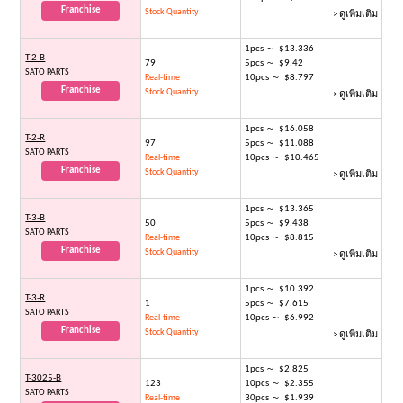
Franchise
Stock Quantity
> ดูเพิ่มเติม
1pcs ～ $13.336
T-2-B
79
5pcs ～ $9.42
SATO PARTS
10pcs ～ $8.797
Real-time
Franchise
Stock Quantity
> ดูเพิ่มเติม
1pcs ～ $16.058
T-2-R
97
5pcs ～ $11.088
SATO PARTS
10pcs ～ $10.465
Real-time
Franchise
Stock Quantity
> ดูเพิ่มเติม
1pcs ～ $13.365
T-3-B
50
5pcs ～ $9.438
SATO PARTS
10pcs ～ $8.815
Real-time
Franchise
Stock Quantity
> ดูเพิ่มเติม
1pcs ～ $10.392
T-3-R
1
5pcs ～ $7.615
SATO PARTS
10pcs ～ $6.992
Real-time
Franchise
Stock Quantity
> ดูเพิ่มเติม
1pcs ～ $2.825
T-3025-B
123
10pcs ～ $2.355
SATO PARTS
30pcs ～ $1.939
Real-time