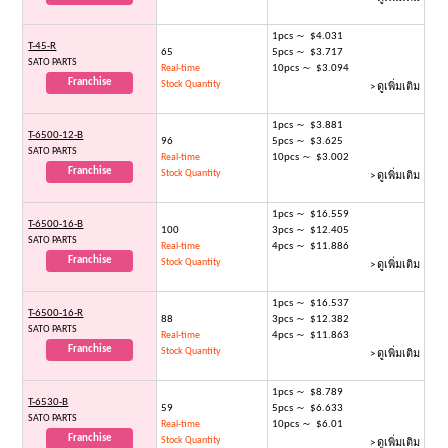
1pcs ～ $4.031
T-45-R
65
5pcs ～ $3.717
SATO PARTS
10pcs ～ $3.094
Real-time
Franchise
Stock Quantity
> ดูเพิ่มเติม
1pcs ～ $3.881
T-6500-12-B
96
5pcs ～ $3.625
SATO PARTS
10pcs ～ $3.002
Real-time
Franchise
Stock Quantity
> ดูเพิ่มเติม
1pcs ～ $16.559
T-6500-16-B
100
3pcs ～ $12.405
SATO PARTS
4pcs ～ $11.886
Real-time
Franchise
Stock Quantity
> ดูเพิ่มเติม
1pcs ～ $16.537
T-6500-16-R
88
3pcs ～ $12.382
SATO PARTS
4pcs ～ $11.863
Real-time
Franchise
Stock Quantity
> ดูเพิ่มเติม
1pcs ～ $8.789
T-6530-B
59
5pcs ～ $6.633
SATO PARTS
10pcs ～ $6.01
Real-time
Franchise
Stock Quantity
> ดูเพิ่มเติม