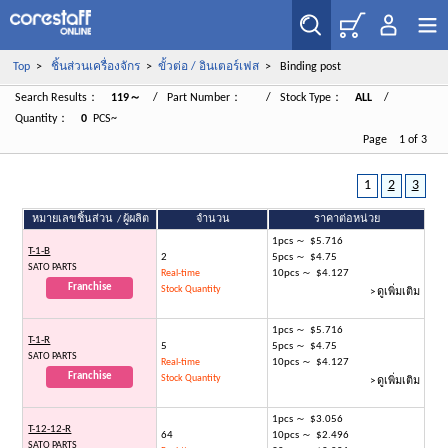
Top
>
ชิ้นส่วนเครื่องจักร
>
ขั้วต่อ / อินเตอร์เฟส
> Binding post
Search Results：
119～
/ Part Number：
/ Stock Type：
ALL
/
Quantity：
0
PCS~
Page 1 of 3
1
2
3
หมายเลขชิ้นส่วน / ผู้ผลิต
จำนวน
ราคาต่อหน่วย
1pcs ～ $5.716
T-1-B
2
5pcs ～ $4.75
SATO PARTS
10pcs ～ $4.127
Real-time
Franchise
Stock Quantity
> ดูเพิ่มเติม
1pcs ～ $5.716
T-1-R
5
5pcs ～ $4.75
SATO PARTS
10pcs ～ $4.127
Real-time
Franchise
Stock Quantity
> ดูเพิ่มเติม
1pcs ～ $3.056
T-12-12-R
64
10pcs ～ $2.496
SATO PARTS