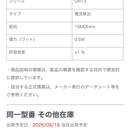
シリーズ
UR73
タイプ
電流検出
抵抗
15MOhms
電力（ワット）
0.5W
許容誤差
±1 %
・商品説明の情報は、製品の概要を確認する目的で便宜的
に提供しています。
・該当する正式情報は、メーカー発行のデータシート等を
ご参照ください。
同一型番 その他在庫
出荷予定日：
2026/08/18
当社出荷予定