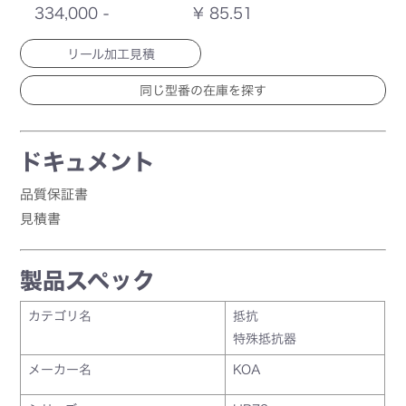
334,000 -
¥ 85.51
リール加工見積
ドキュメント
品質保証書
見積書
製品スペック
カテゴリ名
抵抗
特殊抵抗器
メーカー名
KOA