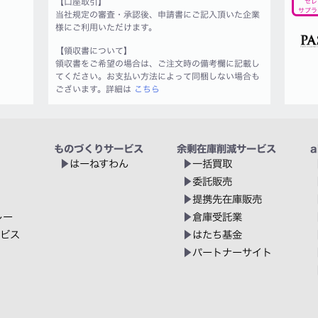
【口座取引】
セレ
サプラ
当社規定の審査・承認後、申請書にご記入頂いた企業
様にご利用いただけます。
【領収書について】
領収書をご希望の場合は、ご注文時の備考欄に記載し
てください。お支払い方法によって同梱しない場合も
ございます。詳細は
こちら
ものづくりサービス
余剰在庫削減サービス
a
はーねすわん
一括買取
委託販売
提携先在庫販売
レー
倉庫受託業
ービス
はたち基金
パートナーサイト