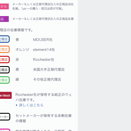
メーカーもしくは正規代理店仕入の正規品当社
つから
在庫。1pc〜の購入・即日出荷が可能。
規品
メーカーもしくは正規代理店仕入の正規品在庫
理店の在庫情報です。
代理店
青
MOUSER社
代理店
オレンジ
element14社
赤
Rochester社
代理店
黒
米国大手正規代理店
代理店
緑
その他正規代理店
代理店
Rochester社が保有する純正のウェ
ハ在庫です。
詳しくはこちら
セットメーカーが保有する余剰在庫
メーカー
の情報