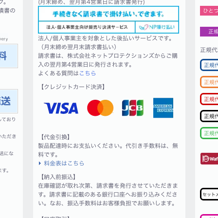
ク。
(月末締め、翌月第4営業日に請求書発行)
積書の
ひと
正
法人/個人事業主を対象とした後払いサービスです。
（月末締め翌月末請求書払い）
正規代
請求書は、株式会社ネットプロテクションズからご購
入の翌月第4営業日に発行されます。
正規
よくある質問は
こちら
正規
【クレジットカード決済】
正規
正規
しており
正規
いただき
【代金引換】
製品配達時にお支払いください。代引き手数料は、無
送にな
料です。
料金表はこちら
ます。
【納入前振込】
在庫確認が取れ次第、請求書を発行させていただきま
す。請求書に記載のある銀行口座へお振り込みくださ
セット
い。なお、振込手数料はお客様負担でお願いします。