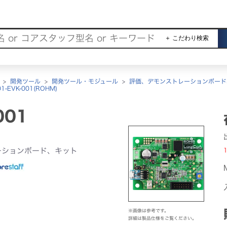
＋ こだわり検索
>
開発ツール
>
開発ツール・モジュール
>
評価、デモンストレーションボード
01-EVK-001(ROHM)
001
ーションボード、キット
1
※画像は参考です。
詳細は製品仕様をご覧ください。