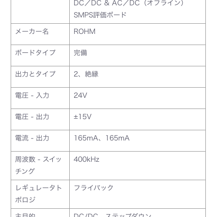
DC／DC & AC／DC（オフライン）
SMPS評価ボード
メーカー名
ROHM
ボードタイプ
完備
出力とタイプ
2、絶縁
電圧 - 入力
24V
電圧 - 出力
±15V
電流 - 出力
165mA、165mA
周波数 - スイッ
400kHz
チング
レギュレータト
フライバック
ポロジ
主目的
DC/DC、ステップダウン