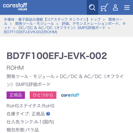
半導体・電子部品の通販【コアスタッフ オンライン】トップ
>
開発ツー
ル
>
開発ツール・モジュール
>
評価、デモンストレーションボード、キ
ット
>
DC／DC & AC／DC（オフライン）SMPS評価ボード
>
BD7F100EFJ-EVK-002(ROHM)
BD7F100EFJ-EVK-002
ROHM
開発ツール・モジュール
>
DC／DC & AC／DC（オフライ
ン）SMPS評価ボード
正規品
ひとつから
RoHSステイタス:RoHS
在庫タイプ:
正規品
仕入先ランク:A-1(国内)
梱包形態:バラ品