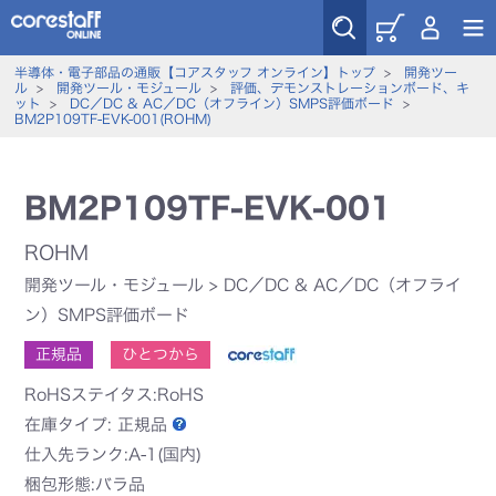
半導体・電子部品の通販【コアスタッフ オンライン】トップ
>
開発ツー
ル
>
開発ツール・モジュール
>
評価、デモンストレーションボード、キ
ット
>
DC／DC & AC／DC（オフライン）SMPS評価ボード
>
BM2P109TF-EVK-001(ROHM)
BM2P109TF-EVK-001
ROHM
開発ツール・モジュール
>
DC／DC & AC／DC（オフライ
ン）SMPS評価ボード
正規品
ひとつから
RoHSステイタス:RoHS
在庫タイプ:
正規品
仕入先ランク:A-1(国内)
梱包形態:バラ品