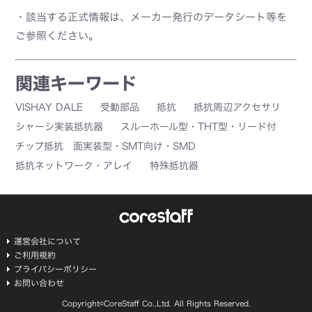
・該当する正式情報は、メーカー発行のデータシート等を
ご参照ください。
関連キーワード
VISHAY DALE
受動部品
抵抗
抵抗周辺アクセサリ
シャーシ実装抵抗器
スルーホール型・THT型・リード付
チップ抵抗 面実装型・SMT向け・SMD
抵抗ネットワーク・アレイ
特殊抵抗器
運営会社について
ご利用規約
プライバシーポリシー
お問い合わせ
Copyright©CoreStaff Co.,Ltd. All Rights Reserved.