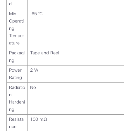
d
Min
-65 °C
Operati
ng
Temper
ature
Packagi
Tape and Reel
ng
Power
2 W
Rating
Radiatio
No
n
Hardeni
ng
Resista
100 mΩ
nce