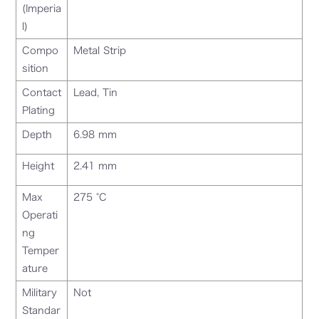
(Imperia
l)
Compo
Metal Strip
sition
Contact
Lead, Tin
Plating
Depth
6.98 mm
Height
2.41 mm
Max
275 °C
Operati
ng
Temper
ature
Military
Not
Standar