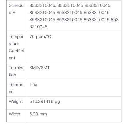
Schedul
8533210045, 8533210045|8533210045,
e B
8533210045|8533210045|8533210045,
8533210045|8533210045|8533210045|853
3210045
Temper
75 ppm/°C
ature
Coeffici
ent
Termina
SMD/SMT
tion
Toleran
1 %
ce
Weight
510.291416 µg
Width
6.98 mm