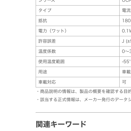
シリーズ
UC
タイプ
電流
抵抗
18
電力（ワット）
0.1
許容誤差
J (
温度係数
0～3
使用温度範囲
-55
用途
車載
車載対応
可
・商品説明の情報は、製品の概要を確認する目
・該当する正式情報は、メーカー発行のデータ
関連キーワード