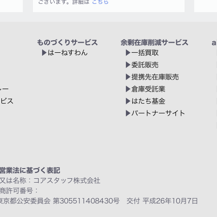
ございます。詳細は
こちら
ものづくりサービス
余剰在庫削減サービス
a
はーねすわん
一括買取
委託販売
提携先在庫販売
レー
倉庫受託業
ービス
はたち基金
パートナーサイト
営業法に基づく表記
又は名称：コアスタッフ株式会社
商許可番号：
東京都公安委員会 第305511408430号 交付 平成26年10月7日