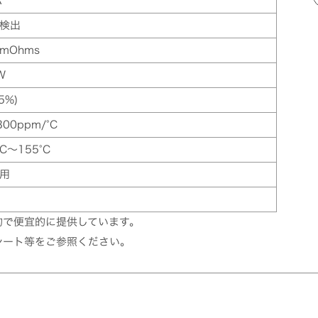
R
検出
0mOhms
W
±5%)
00ppm/°C
°C～155°C
用
的で便宜的に提供しています。
シート等をご参照ください。