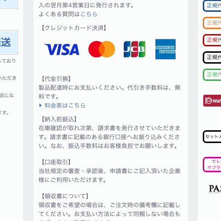
入の翌月第4営業日に発行されます。
正規
よくある質問は
こちら
正規
【クレジットカード決済】
正規
正規
しており
正規
いただき
【代金引換】
製品配達時にお支払いください。代引き手数料は、無
送にな
料です。
料金表はこちら
ます。
【納入前振込】
在庫確認が取れ次第、請求書を発行させていただきま
す。請求書に記載のある銀行口座へお振り込みくださ
セット
い。なお、振込手数料はお客様負担でお願いします。
【口座取引】
セレ
サプラ
当社規定の審査・承認後、申請書にご記入頂いた企業
様にご利用いただけます。
【領収書について】
領収書をご希望の場合は、ご注文時の備考欄に記載し
てください。お支払い方法によって同梱しない場合も