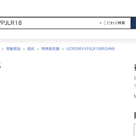
＋ こだわり検索
>
受動部品
>
抵抗
>
特殊抵抗器
>
UCR006YVPJLR18(ROHM)
8
1