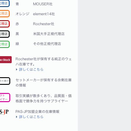
代理店
青
MOUSER社
代理店
オレンジ
element14社
赤
Rochester社
代理店
黒
米国大手正規代理店
代理店
緑
その他正規代理店
代理店
Rochester社が保有する純正のウェ
ハ在庫です。
詳しくはこちら
セットメーカーが保有する余剰在庫
メーカー
の情報
取引実績が数多くあり、品質面・価
クト
イヤー
格面で競争力を持つサプライヤー
PAS-JP加盟企業の在庫情報
詳しくはこちら