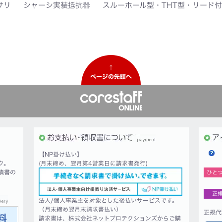
サリ
シャーシ実装抵抗器
スルーホール型・THT型・リード付
↑
ページの先頭へ
【NP掛け払い】
ク。
(月末締め、翌月第4営業日に請求書発行)
積書の
ひと
正
法人/個人事業主を対象とした後払いサービスです。
（月末締め翌月末請求書払い）
正規代
請求書は、株式会社ネットプロテクションズからご購