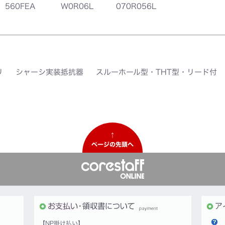
560FEA
W0R06L
070R056L
リ
シャーシ実装抵抗器
スルーホール型・THT型・リード付
↑
ページの先頭へ
【NP掛け払い】