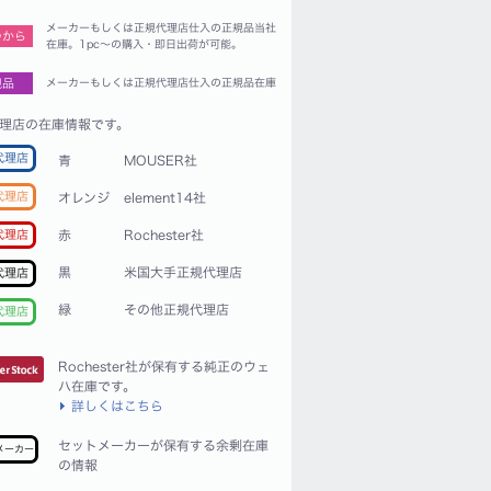
メーカーもしくは正規代理店仕入の正規品当社
つから
在庫。1pc〜の購入・即日出荷が可能。
規品
メーカーもしくは正規代理店仕入の正規品在庫
理店の在庫情報です。
代理店
青
MOUSER社
代理店
オレンジ
element14社
赤
Rochester社
代理店
黒
米国大手正規代理店
代理店
緑
その他正規代理店
代理店
Rochester社が保有する純正のウェ
ハ在庫です。
詳しくはこちら
セットメーカーが保有する余剰在庫
メーカー
の情報