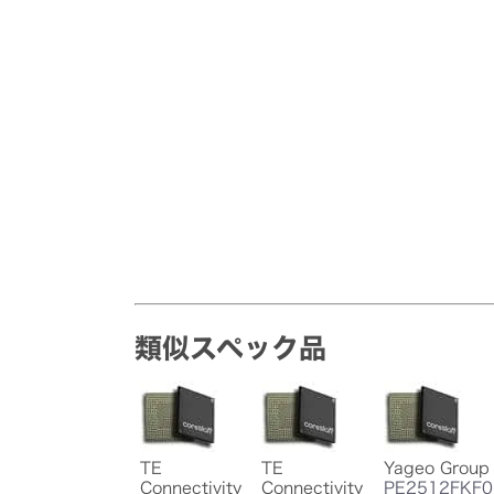
類似スペック品
TE
TE
Yageo Group
Connectivity
Connectivity
PE2512FKF0