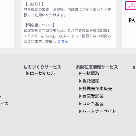
【口座取引】
セレ
サプラ
当社規定の審査・承認後、申請書にご記入頂いた企業
様にご利用いただけます。
【領収書について】
領収書をご希望の場合は、ご注文時の備考欄に記載し
てください。お支払い方法によって同梱しない場合も
ございます。詳細は
こちら
ものづくりサービス
余剰在庫削減サービス
a
はーねすわん
一括買取
委託販売
提携先在庫販売
レー
倉庫受託業
ービス
はたち基金
パートナーサイト