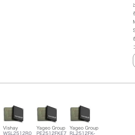
Vishay
Yageo Group
Yageo Group
WSL2512R0
PE2512FKE7
RL2512FK-