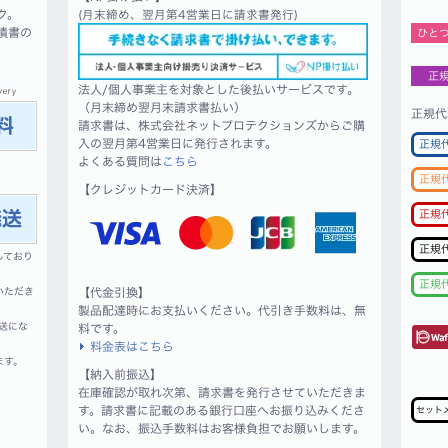
ク。
(月末締め、翌月第4営業日に請求書発行)
積書の
ひと
正
法人/個人事業主を対象とした後払いサービスです。
（月末締め翌月末請求書払い）
正規代
請求書は、株式会社ネットプロテクションズからご購
入の翌月第4営業日に発行されます。
正規
よくある質問は
こちら
正規
【クレジットカード決済】
正規
正規
しており
正規
いただき
【代金引換】
製品配達時にお支払いください。代引き手数料は、無
送にな
料です。
料金表はこちら
ます。
【納入前振込】
在庫確認が取れ次第、請求書を発行させていただきま
す。請求書に記載のある銀行口座へお振り込みくださ
セット
い。なお、振込手数料はお客様負担でお願いします。