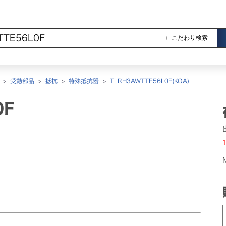
＋ こだわり検索
>
受動部品
>
抵抗
>
特殊抵抗器
>
TLRH3AWTTE56L0F(KOA)
0F
1