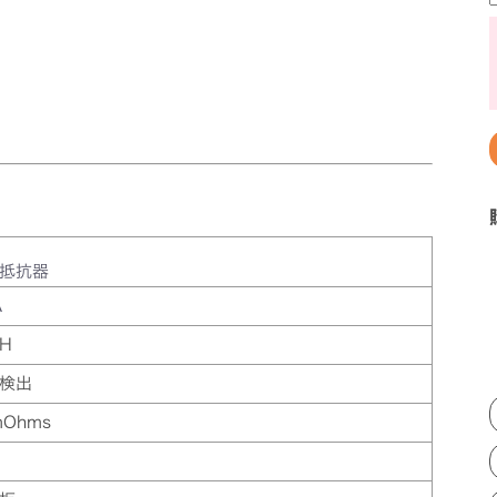
抵抗器
A
RH
検出
mOhms