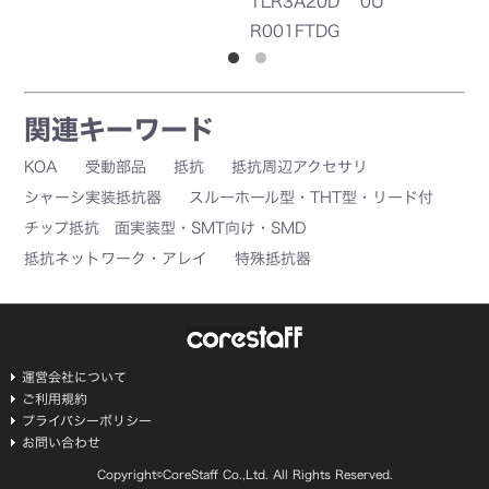
TLR3A20D
0U
U
R001FTDG
関連キーワード
KOA
受動部品
抵抗
抵抗周辺アクセサリ
シャーシ実装抵抗器
スルーホール型・THT型・リード付
チップ抵抗 面実装型・SMT向け・SMD
抵抗ネットワーク・アレイ
特殊抵抗器
運営会社について
ご利用規約
プライバシーポリシー
お問い合わせ
Copyright©CoreStaff Co.,Ltd. All Rights Reserved.