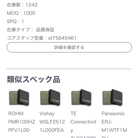
在庫数：1242
MOQ：1000
SPQ：1
在庫タイプ： 品質保証
コアスタッフ型番：st75645461
詳細を確認する
類似スペック品
Vishay
TE
Panasonic
Panasonic
0HZ
WSLF2512
Connectivit
ERJ-
ERJ-
00
1L000FEA
y
M1WTF1M
MS4SF1M0