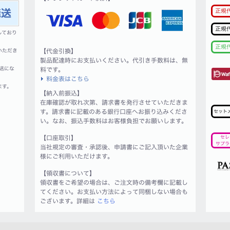
正規
正規
しており
正規
いただき
【代金引換】
製品配達時にお支払いください。代引き手数料は、無
送にな
料です。
料金表はこちら
ます。
【納入前振込】
在庫確認が取れ次第、請求書を発行させていただきま
す。請求書に記載のある銀行口座へお振り込みくださ
セット
い。なお、振込手数料はお客様負担でお願いします。
【口座取引】
セレ
サプラ
当社規定の審査・承認後、申請書にご記入頂いた企業
様にご利用いただけます。
【領収書について】
領収書をご希望の場合は、ご注文時の備考欄に記載し
てください。お支払い方法によって同梱しない場合も
ございます。詳細は
こちら