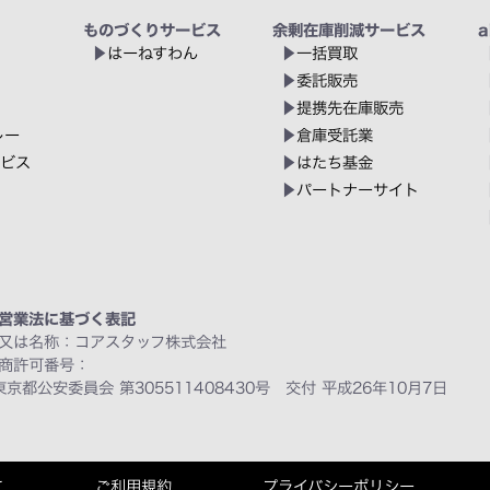
ものづくりサービス
余剰在庫削減サービス
a
はーねすわん
一括買取
委託販売
提携先在庫販売
レー
倉庫受託業
ービス
はたち基金
パートナーサイト
営業法に基づく表記
又は名称：コアスタッフ株式会社
商許可番号：
東京都公安委員会 第305511408430号 交付 平成26年10月7日
て
ご利用規約
プライバシーポリシー