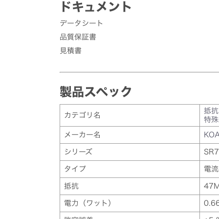
ドキュメント
データシート
品質保証書
見積書
製品スペック
抵抗
カテゴリ名
特殊
メーカー名
KO
シリーズ
SR7
タイプ
電流
抵抗
47
電力（ワット）
0.6