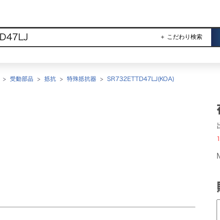
＋ こだわり検索
>
受動部品
>
抵抗
>
特殊抵抗器
>
SR732ETTD47LJ(KOA)
1