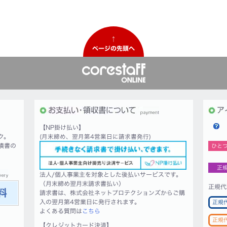
↑
ページの先頭へ
【NP掛け払い】
ク。
(月末締め、翌月第4営業日に請求書発行)
積書の
ひと
正
法人/個人事業主を対象とした後払いサービスです。
（月末締め翌月末請求書払い）
正規代
請求書は、株式会社ネットプロテクションズからご購
入の翌月第4営業日に発行されます。
正規
よくある質問は
こちら
正規
【クレジットカード決済】