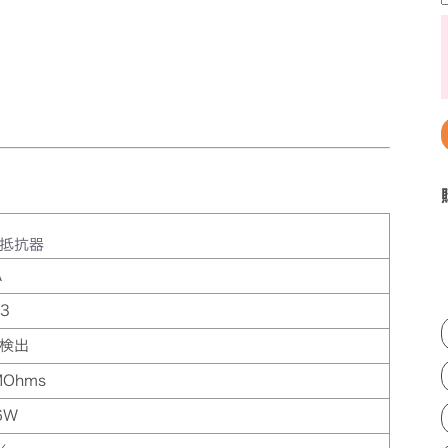
抵抗器
A
3
検出
MOhms
6W