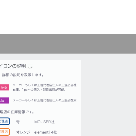
詳細の説明を表示します。
メーカーもしくは正規代理店仕入の正規品当社
つから
在庫。1pc〜の購入・即日出荷が可能。
規品
メーカーもしくは正規代理店仕入の正規品在庫
理店の在庫情報です。
代理店
青
MOUSER社
代理店
オレンジ
element14社