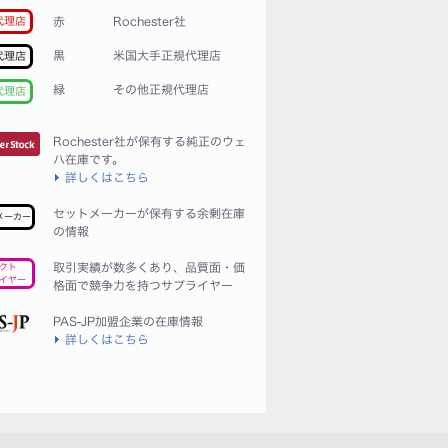
赤
Rochester社
代理店
黒
米国大手正規代理店
代理店
緑
その他正規代理店
代理店
Rochester社が保有する純正のウェ
ハ在庫です。
詳しくはこちら
セットメーカーが保有する余剰在庫
メーカー
の情報
取引実績が数多くあり、品質面・価
クト
イヤー
格面で競争力を持つサプライヤー
PAS-JP加盟企業の在庫情報
詳しくはこちら