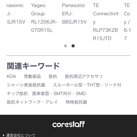
Panasonic
TE
TE
ERJ-
Connectivit
Connectivit
8BSJR15V
y
y / AMP
RLP73K2B
6-1622825-
R15JTD
7
関連キーワード
KOA
受動部品
抵抗
抵抗周辺アクセサリ
シャーシ実装抵抗器
スルーホール型・THT型・リード付
チップ抵抗 面実装型・SMT向け・SMD
抵抗ネットワーク・アレイ
特殊抵抗器
運営会社について