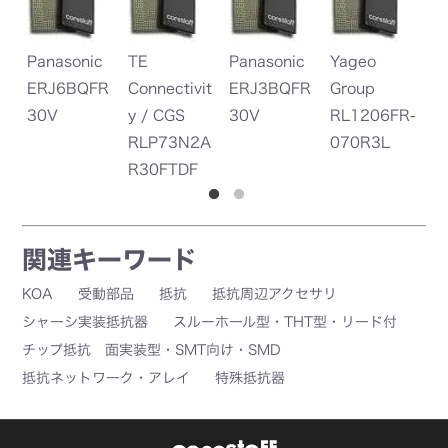
Panasonic
TE
Panasonic
Yageo
Pa
ERJ6BQFR
Connectivit
ERJ3BQFR
Group
ER
30V
y / CGS
30V
RL1206FR-
S
RLP73N2A
070R3L
R30FTDF
関連キーワード
KOA
受動部品
抵抗
抵抗周辺アクセサリ
シャーシ実装抵抗器
スルーホール型・THT型・リード付
チップ抵抗 面実装型・SMT向け・SMD
抵抗ネットワーク・アレイ
特殊抵抗器