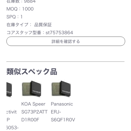
在庫数：9884
MOQ：1000
SPQ：1
在庫タイプ： 品質保証
コアスタッフ型番：st75753864
詳細を確認する
類似スペック品
KOA Speer
Panasonic
Pa
it
SG73P2ATT
ERJ-
ER
D1R00F
S6QF1R0V
6
3-