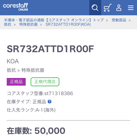
半導体・電子部品の通販【コアスタッフ オンライン】トップ
>
受動部品
>
抵抗
>
特殊抵抗器
>
SR732ATTD1R00F(KOA)
SR732ATTD1R00F
KOA
抵抗
>
特殊抵抗器
正規品
正規代理店
コアスタッフ型番:st71318386
在庫タイプ:
正規品
仕入先ランク:A-1(海外)
在庫数: 50,000