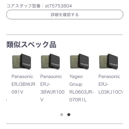
コアスタッフ型番：st75753804
詳細を確認する
類似スペック品
nic
Yageo
Panasonic
Group
ERJ-
100
RL0603JR-
L03KJ10CV
070R1L