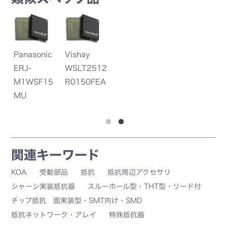
Panasonic
Vishay
T
-
ERJ-
WSLT2512
Co
M1WSF15
R0150FEA
y
MU
T
関連キーワード
KOA
受動部品
抵抗
抵抗周辺アクセサリ
シャーシ実装抵抗器
スルーホール型・THT型・リード付
チップ抵抗 面実装型・SMT向け・SMD
抵抗ネットワーク・アレイ
特殊抵抗器