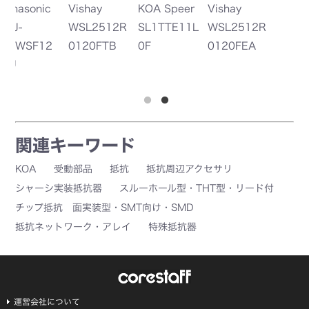
KOA Speer
Vishay
T
2R
SL1TTE11L
WSL2512R
Co
0F
0120FEA
y
T
1
関連キーワード
KOA
受動部品
抵抗
抵抗周辺アクセサリ
シャーシ実装抵抗器
スルーホール型・THT型・リード付
チップ抵抗 面実装型・SMT向け・SMD
抵抗ネットワーク・アレイ
特殊抵抗器
運営会社について