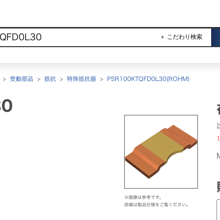
＋ こだわり検索
>
受動部品
>
抵抗
>
特殊抵抗器
>
PSR100KTQFD0L30(ROHM)
30
1
※画像は参考です。
詳細は製品仕様をご覧ください。