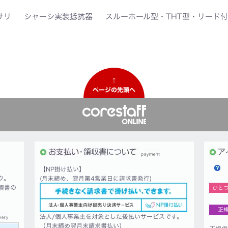
サリ
シャーシ実装抵抗器
スルーホール型・THT型・リード付
↑
ページの先頭へ
【NP掛け払い】
ク。
(月末締め、翌月第4営業日に請求書発行)
積書の
ひと
正
法人/個人事業主を対象とした後払いサービスです。
（月末締め翌月末請求書払い）