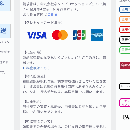
正規代
請求書は、株式会社ネットプロテクションズからご購
入の翌月第4営業日に発行されます。
正規
よくある質問は
こちら
正規
【クレジットカード決済】
正規
正規
しており
正規
いただき
【代金引換】
製品配達時にお支払いください。代引き手数料は、無
送にな
料です。
料金表はこちら
ます。
【納入前振込】
在庫確認が取れ次第、請求書を発行させていただきま
す。請求書に記載のある銀行口座へお振り込みくださ
セット
い。なお、振込手数料はお客様負担でお願いします。
【口座取引】
セレ
サプラ
当社規定の審査・承認後、申請書にご記入頂いた企業
様にご利用いただけます。
【領収書について】
領収書をご希望の場合は、ご注文時の備考欄に記載し