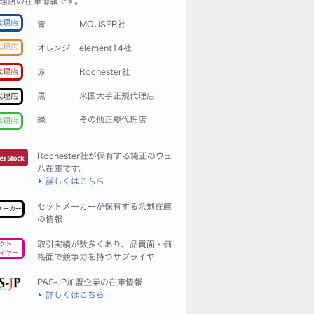
理店の在庫情報です。
代理店
青
MOUSER社
代理店
オレンジ
element14社
赤
Rochester社
代理店
黒
米国大手正規代理店
代理店
緑
その他正規代理店
代理店
Rochester社が保有する純正のウェ
ハ在庫です。
詳しくはこちら
セットメーカーが保有する余剰在庫
メーカー
の情報
取引実績が数多くあり、品質面・価
クト
イヤー
格面で競争力を持つサプライヤー
PAS-JP加盟企業の在庫情報
詳しくはこちら