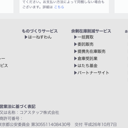
てください。お支払い方法によって同梱しない場合も
ございます。詳細は
こちら
ものづくりサービス
余剰在庫削減サービス
a
はーねすわん
一括買取
委託販売
提携先在庫販売
レー
倉庫受託業
ービス
はたち基金
パートナーサイト
営業法に基づく表記
又は名称：コアスタッフ株式会社
商許可番号：
東京都公安委員会 第305511408430号 交付 平成26年10月7日