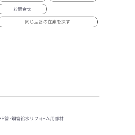
お問合せ
VP管･鋼管給水リフォｰム用部材