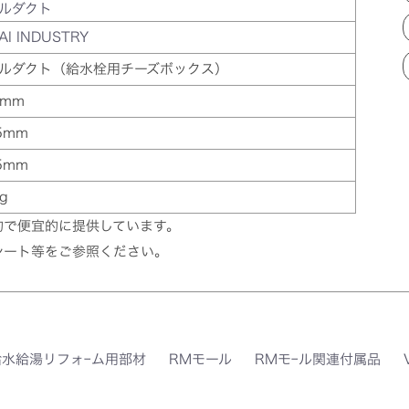
ルダクト
AI INDUSTRY
ルダクト（給水栓用チーズボックス）
6mm
5mm
5mm
g
的で便宜的に提供しています。
シート等をご参照ください。
給水給湯リフォｰム用部材
RMモール
RMモｰル関連付属品