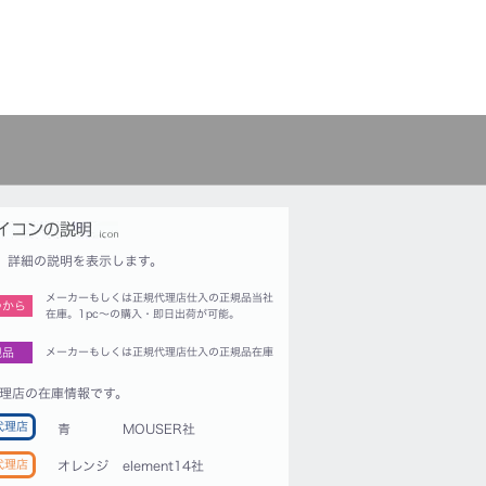
詳細の説明を表示します。
メーカーもしくは正規代理店仕入の正規品当社
つから
在庫。1pc〜の購入・即日出荷が可能。
規品
メーカーもしくは正規代理店仕入の正規品在庫
理店の在庫情報です。
代理店
青
MOUSER社
代理店
オレンジ
element14社