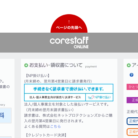
↑
ページの先頭へ
【NP掛け払い】
ク。
(月末締め、翌月第4営業日に請求書発行)
積書の
ひと
正
法人/個人事業主を対象とした後払いサービスです。
（月末締め翌月末請求書払い）
正規代
請求書は、株式会社ネットプロテクションズからご購
入の翌月第4営業日に発行されます。
正規
よくある質問は
こちら
正規
【クレジットカード決済】