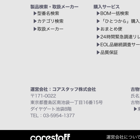
製品検索・取扱メーカー
購入サービス
型番名検索
BOM一括検索
カテゴリ検索
「ひとつから」購入
取扱メーカー
おまとめ便
24時間緊急調達リ
EOL品継続調査サ
品質保証
運営会社：コアスタッフ株式会社
古物
〒171-0022
氏名
東京都豊島区南池袋一丁目16番15号
古物
ダイヤゲート池袋8階
TEL：03-5954-1377
運営会社につい