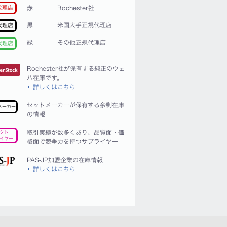
赤
Rochester社
代理店
黒
米国大手正規代理店
代理店
緑
その他正規代理店
代理店
Rochester社が保有する純正のウェ
ハ在庫です。
詳しくはこちら
セットメーカーが保有する余剰在庫
メーカー
の情報
取引実績が数多くあり、品質面・価
クト
イヤー
格面で競争力を持つサプライヤー
PAS-JP加盟企業の在庫情報
詳しくはこちら