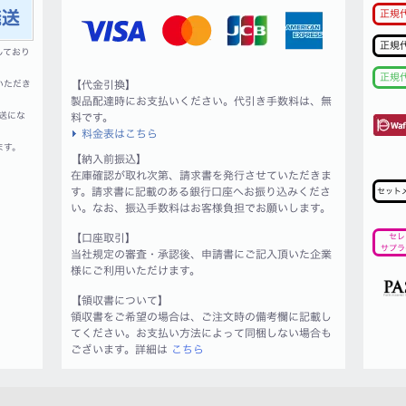
正規
正規
しており
正規
いただき
【代金引換】
製品配達時にお支払いください。代引き手数料は、無
送にな
料です。
料金表はこちら
ます。
【納入前振込】
在庫確認が取れ次第、請求書を発行させていただきま
す。請求書に記載のある銀行口座へお振り込みくださ
セット
い。なお、振込手数料はお客様負担でお願いします。
【口座取引】
セレ
サプラ
当社規定の審査・承認後、申請書にご記入頂いた企業
様にご利用いただけます。
【領収書について】
領収書をご希望の場合は、ご注文時の備考欄に記載し
てください。お支払い方法によって同梱しない場合も
ございます。詳細は
こちら