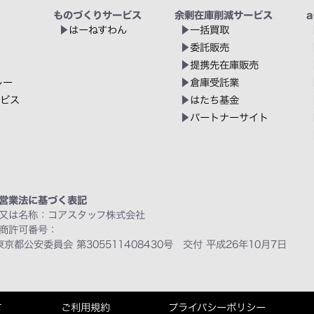
ものづくりサービス
余剰在庫削減サービス
a
はーねすわん
一括買取
委託販売
提携先在庫販売
レー
倉庫受託業
ービス
はたち基金
パートナーサイト
営業法に基づく表記
又は名称：コアスタッフ株式会社
商許可番号：
東京都公安委員会 第305511408430号 交付 平成26年10月7日
て
ご利用規約
プライバシーポリシー