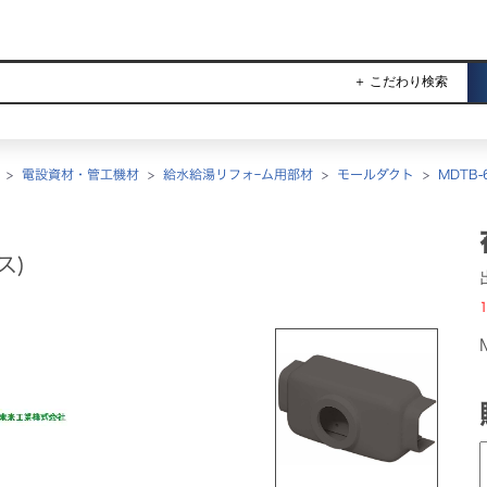
＋ こだわり検索
>
電設資材・管工機材
>
給水給湯リフォｰム用部材
>
モールダクト
>
MDTB-6
ス)
1