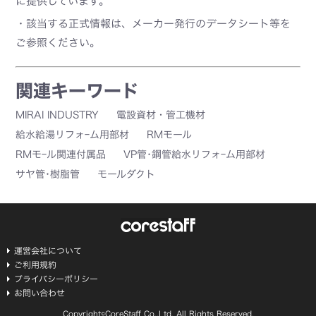
に提供しています。
・該当する正式情報は、メーカー発行のデータシート等を
ご参照ください。
関連キーワード
MIRAI INDUSTRY
電設資材・管工機材
給水給湯リフォｰム用部材
RMモール
RMモｰル関連付属品
VP管･鋼管給水リフォｰム用部材
サヤ管･樹脂管
モールダクト
運営会社について
ご利用規約
プライバシーポリシー
お問い合わせ
Copyright©CoreStaff Co.,Ltd. All Rights Reserved.