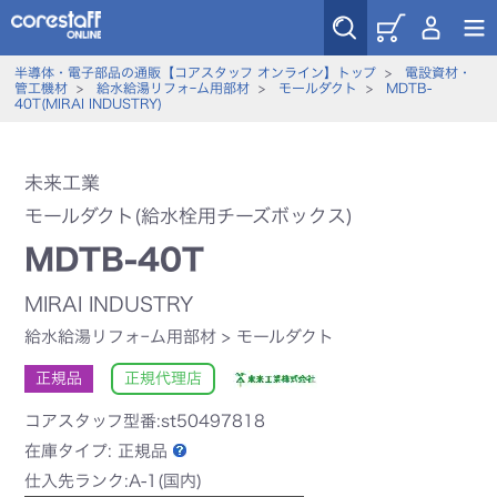
半導体・電子部品の通販【コアスタッフ オンライン】トップ
>
電設資材・
管工機材
>
給水給湯リフォｰム用部材
>
モールダクト
>
MDTB-
40T(MIRAI INDUSTRY)
未来工業
モールダクト(給水栓用チーズボックス)
MDTB-40T
MIRAI INDUSTRY
給水給湯リフォｰム用部材
>
モールダクト
正規品
正規代理店
コアスタッフ型番:st50497818
在庫タイプ:
正規品
仕入先ランク:A-1(国内)