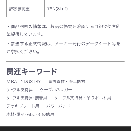
許容静荷重
78N(8kgf)
・商品説明の情報は、製品の概要を確認する目的で便宜的
に提供しています。
・該当する正式情報は、メーカー発行のデータシート等を
ご参照ください。
関連キーワード
MIRAI INDUSTRY
電設資材・管工機材
ケｰブル支持具
ケーブルハンガー
ケｰブル支持具･接着用
ケーブル支持具・吊りボルト用
デッキプレ―ト用
パワーバンド
木材･鋼材･ALC･その他用