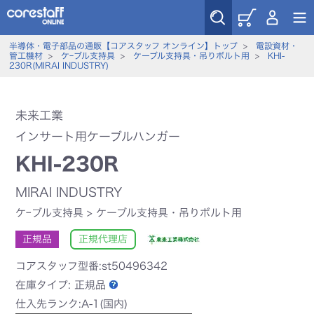
半導体・電子部品の通販【コアスタッフ オンライン】トップ
>
電設資材・
管工機材
>
ケｰブル支持具
>
ケーブル支持具・吊りボルト用
>
KHI-
230R(MIRAI INDUSTRY)
未来工業
インサート用ケーブルハンガー
KHI-230R
MIRAI INDUSTRY
ケｰブル支持具
>
ケーブル支持具・吊りボルト用
正規品
正規代理店
コアスタッフ型番:st50496342
在庫タイプ:
正規品
仕入先ランク:A-1(国内)