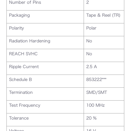
Number of Pins
2
Packaging
Tape & Reel (TR)
Polarity
Polar
Radiation Hardening
No
REACH SVHC
No
Ripple Current
2.5 A
Schedule B
853222***
Termination
SMD/SMT
Test Frequency
100 MHz
Tolerance
20 %
Voltage
16 V