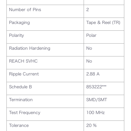
Number of Pins
2
Packaging
Tape & Reel (TR)
Polarity
Polar
Radiation Hardening
No
REACH SVHC
No
Ripple Current
2.88 A
Schedule B
853222***
Termination
SMD/SMT
Test Frequency
100 MHz
Tolerance
20 %