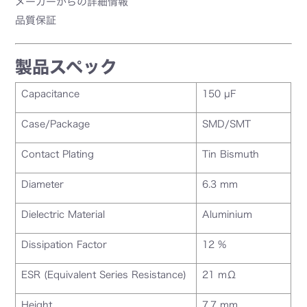
メーカーからの詳細情報
品質保証
製品スペック
Capacitance
150 µF
Case/Package
SMD/SMT
Contact Plating
Tin Bismuth
Diameter
6.3 mm
Dielectric Material
Aluminium
Dissipation Factor
12 %
ESR (Equivalent Series Resistance)
21 mΩ
Height
7.7 mm