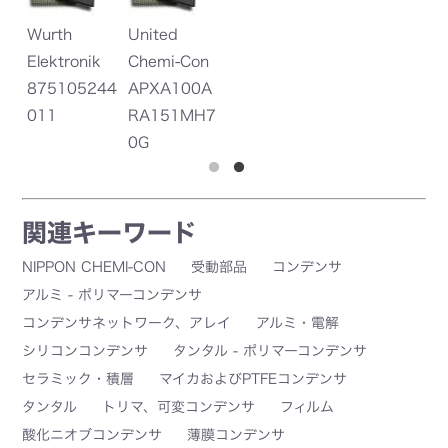
Wurth
United
Ni
1
Elektronik
Chemi-Con
R
875105244
APXA100A
M
011
RA151MH7
0G
関連キーワード
NIPPON CHEMI-CON
受動部品
コンデンサ
アルミ - ポリマーコンデンサ
コンデンサネットワーク、アレイ
アルミ・電解
シリコンコンデンサ
タンタル - ポリマーコンデンサ
セラミック・積層
マイカおよびPTFEコンデンサ
タンタル
トリマ、可変コンデンサ
フィルム
酸化ニオブコンデンサ
薄膜コンデンサ