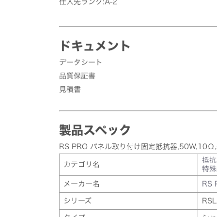
仕入先ランク:A-2
ドキュメント
データシート
品質保証書
見積書
製品スペック
RS PRO パネル取り付け固定抵抗器,50W,10Ω,
抵抗
カテゴリ名
特殊
メーカー名
RS 
シリーズ
RSL