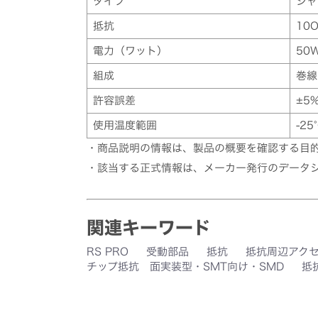
タイプ
シャ
抵抗
10
電力（ワット）
50
組成
巻線
許容誤差
±5
使用温度範囲
-25
・商品説明の情報は、製品の概要を確認する目
・該当する正式情報は、メーカー発行のデータ
関連キーワード
RS PRO
受動部品
抵抗
抵抗周辺アク
チップ抵抗 面実装型・SMT向け・SMD
抵