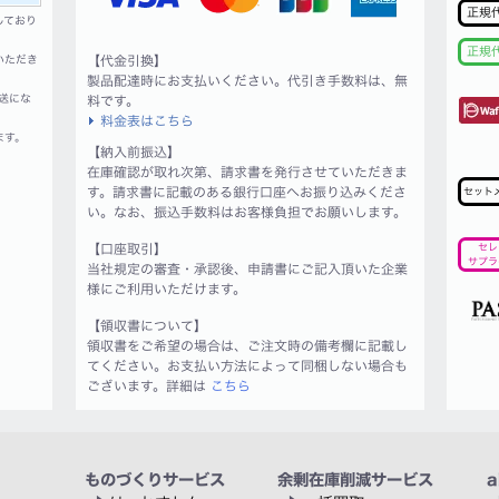
正規
しており
正規
いただき
【代金引換】
製品配達時にお支払いください。代引き手数料は、無
送にな
料です。
料金表はこちら
ます。
【納入前振込】
在庫確認が取れ次第、請求書を発行させていただきま
す。請求書に記載のある銀行口座へお振り込みくださ
セット
い。なお、振込手数料はお客様負担でお願いします。
【口座取引】
セレ
サプラ
当社規定の審査・承認後、申請書にご記入頂いた企業
様にご利用いただけます。
【領収書について】
領収書をご希望の場合は、ご注文時の備考欄に記載し
てください。お支払い方法によって同梱しない場合も
ございます。詳細は
こちら
ものづくりサービス
余剰在庫削減サービス
a