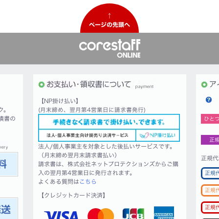
↑
ページの先頭へ
【NP掛け払い】
ク。
(月末締め、翌月第4営業日に請求書発行)
積書の
ひと
正
法人/個人事業主を対象とした後払いサービスです。
（月末締め翌月末請求書払い）
正規代
請求書は、株式会社ネットプロテクションズからご購
入の翌月第4営業日に発行されます。
正規
よくある質問は
こちら
正規
【クレジットカード決済】
正規