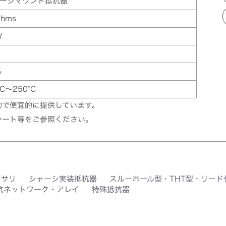
ーシマウント抵抗器
Ohms
W
%
°C～250°C
的で便宜的に提供しています。
シート等をご参照ください。
セサリ
シャーシ実装抵抗器
スルーホール型・THT型・リード
抗ネットワーク・アレイ
特殊抵抗器