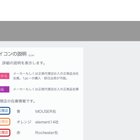
詳細の説明を表示します。
メーカーもしくは正規代理店仕入の正規品当社
つから
在庫。1pc〜の購入・即日出荷が可能。
規品
メーカーもしくは正規代理店仕入の正規品在庫
理店の在庫情報です。
代理店
青
MOUSER社
代理店
オレンジ
element14社
赤
Rochester社
代理店