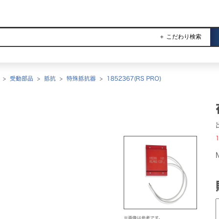
＋ こだわり検索
>
受動部品
>
抵抗
>
特殊抵抗器
>
1852367(RS PRO)
1
※画像は参考です。