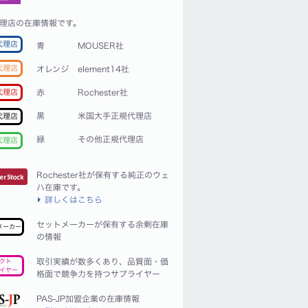
理店の在庫情報です。
代理店
青
MOUSER社
代理店
オレンジ
element14社
赤
Rochester社
代理店
黒
米国大手正規代理店
代理店
緑
その他正規代理店
代理店
Rochester社が保有する純正のウェ
ハ在庫です。
詳しくはこちら
セットメーカーが保有する余剰在庫
メーカー
の情報
取引実績が数多くあり、品質面・価
クト
イヤー
格面で競争力を持つサプライヤー
PAS-JP加盟企業の在庫情報