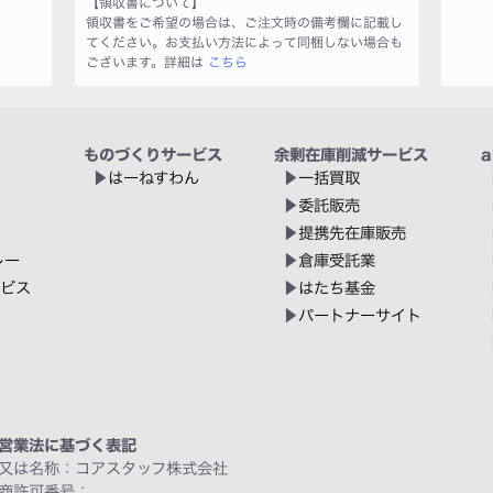
【領収書について】
領収書をご希望の場合は、ご注文時の備考欄に記載し
てください。お支払い方法によって同梱しない場合も
ございます。詳細は
こちら
ものづくりサービス
余剰在庫削減サービス
a
はーねすわん
一括買取
委託販売
提携先在庫販売
レー
倉庫受託業
ービス
はたち基金
パートナーサイト
営業法に基づく表記
又は名称：コアスタッフ株式会社
商許可番号：