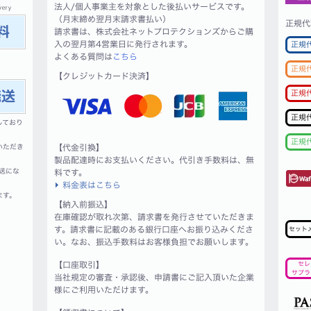
法人/個人事業主を対象とした後払いサービスです。
（月末締め翌月末請求書払い）
正規代
請求書は、株式会社ネットプロテクションズからご購
入の翌月第4営業日に発行されます。
正規
よくある質問は
こちら
正規
【クレジットカード決済】
正規
正規
しており
正規
いただき
【代金引換】
製品配達時にお支払いください。代引き手数料は、無
送にな
料です。
料金表はこちら
ます。
【納入前振込】
在庫確認が取れ次第、請求書を発行させていただきま
す。請求書に記載のある銀行口座へお振り込みくださ
セット
い。なお、振込手数料はお客様負担でお願いします。
【口座取引】
セレ
サプラ
当社規定の審査・承認後、申請書にご記入頂いた企業
様にご利用いただけます。