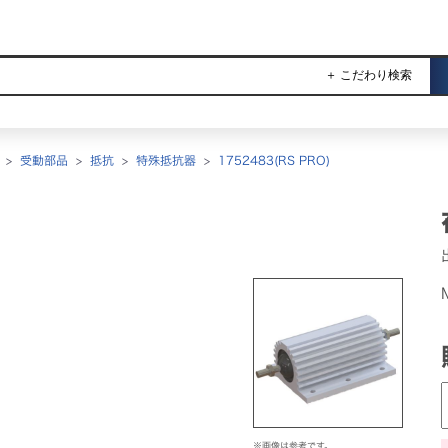
＋ こだわり検索
>
受動部品
>
抵抗
>
特殊抵抗器
>
1752483(RS PRO)
※画像は参考です。