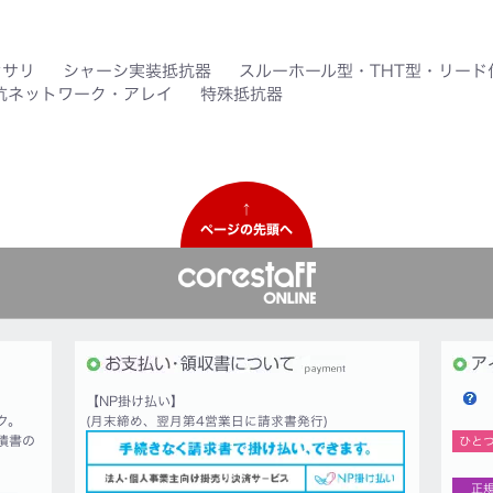
セサリ
シャーシ実装抵抗器
スルーホール型・THT型・リード
抗ネットワーク・アレイ
特殊抵抗器
↑
ページの先頭へ
【NP掛け払い】
ク。
(月末締め、翌月第4営業日に請求書発行)
積書の
ひと
正