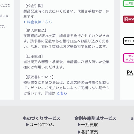
正規
いただき
【代金引換】
製品配達時にお支払いください。代引き手数料は、無
送にな
料です。
料金表はこちら
ます。
【納入前振込】
在庫確認が取れ次第、請求書を発行させていただきま
す。請求書に記載のある銀行口座へお振り込みくださ
セット
い。なお、振込手数料はお客様負担でお願いします。
【口座取引】
セレ
サプラ
当社規定の審査・承認後、申請書にご記入頂いた企業
様にご利用いただけます。
【領収書について】
領収書をご希望の場合は、ご注文時の備考欄に記載し
てください。お支払い方法によって同梱しない場合も
ございます。詳細は
こちら
ものづくりサービス
余剰在庫削減サービス
a
はーねすわん
一括買取
委託販売