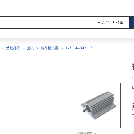
＋ こだわり検索
>
受動部品
>
抵抗
>
特殊抵抗器
>
1752443(RS PRO)
※画像は参考です。