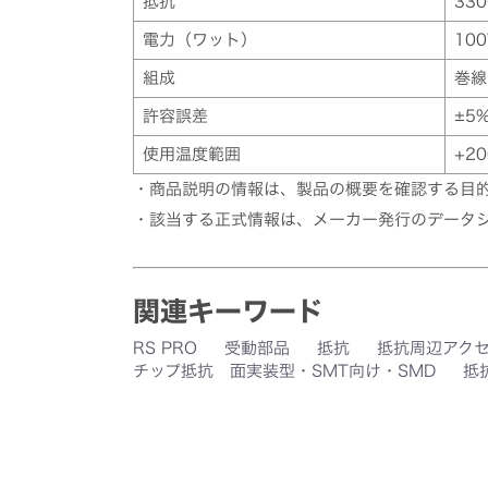
抵抗
33
電力（ワット）
10
組成
巻線
許容誤差
±5
使用温度範囲
+20
・商品説明の情報は、製品の概要を確認する目
・該当する正式情報は、メーカー発行のデータ
関連キーワード
RS PRO
受動部品
抵抗
抵抗周辺アク
チップ抵抗 面実装型・SMT向け・SMD
抵