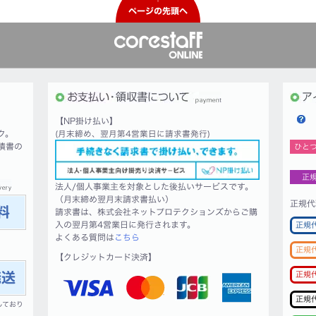
ページの先頭へ
【NP掛け払い】
ク。
(月末締め、翌月第4営業日に請求書発行)
積書の
ひと
正
法人/個人事業主を対象とした後払いサービスです。
（月末締め翌月末請求書払い）
正規代
請求書は、株式会社ネットプロテクションズからご購
入の翌月第4営業日に発行されます。
正規
よくある質問は
こちら
正規
【クレジットカード決済】
正規
正規
しており