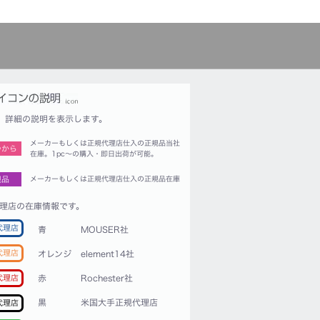
詳細の説明を表示します。
メーカーもしくは正規代理店仕入の正規品当社
つから
在庫。1pc〜の購入・即日出荷が可能。
規品
メーカーもしくは正規代理店仕入の正規品在庫
理店の在庫情報です。
代理店
青
MOUSER社
代理店
オレンジ
element14社
赤
Rochester社
代理店
黒
米国大手正規代理店
代理店