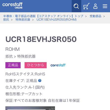
半導体・電子部品の通販【コアスタッフ オンライン】トップ
>
受動部品
>
抵抗
>
特殊抵抗器
>
UCR18EVHJSR050(ROHM)
UCR18EVHJSR050
ROHM
抵抗
>
特殊抵抗器
正規品
ひとつから
RoHSステイタス:RoHS
在庫タイプ:
正規品
仕入先ランク:A-1(国内)
梱包形態:テープカット
保証:すべてのお客様対象 自社在庫は1年保証