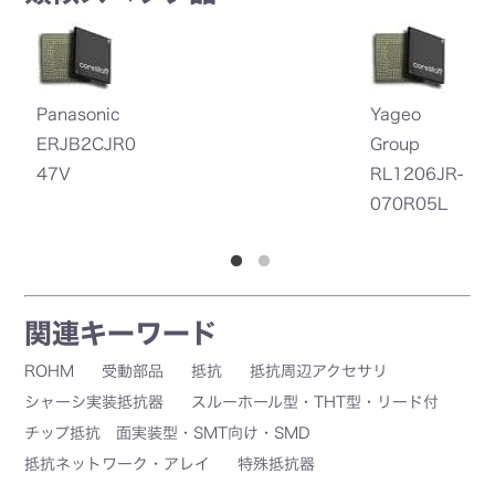
Yageo
Panasonic
Panasonic
Group
ERJ-
ERJ-
RL1206JR-
8BWJR047
L08KJ50M
070R05L
V
V
関連キーワード
ROHM
受動部品
抵抗
抵抗周辺アクセサリ
シャーシ実装抵抗器
スルーホール型・THT型・リード付
チップ抵抗 面実装型・SMT向け・SMD
抵抗ネットワーク・アレイ
特殊抵抗器