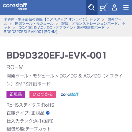
半導体・電子部品の通販【コアスタッフ オンライン】トップ
>
開発ツー
ル
>
開発ツール・モジュール
>
評価、デモンストレーションボード、キ
ット
>
DC／DC & AC／DC（オフライン）SMPS評価ボード
>
BD9D320EFJ-EVK-001(ROHM)
BD9D320EFJ-EVK-001
ROHM
開発ツール・モジュール
>
DC／DC & AC／DC（オフライ
ン）SMPS評価ボード
正規品
ひとつから
RoHSステイタス:RoHS
在庫タイプ:
正規品
仕入先ランク:A-1(国内)
梱包形態:テープカット