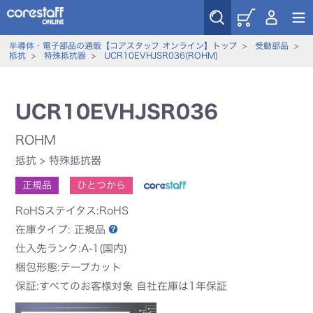
半導体・電子部品の通販【コアスタッフ オンライン】トップ
>
受動部品
>
抵抗
>
特殊抵抗器
>
UCR10EVHJSR036(ROHM)
UCR10EVHJSR036
ROHM
抵抗
>
特殊抵抗器
正規品
ひとつから
RoHSステイタス:RoHS
在庫タイプ:
正規品
仕入先ランク:A-1(国内)
梱包形態:テープカット
保証:すべてのお客様対象 自社在庫は1年保証