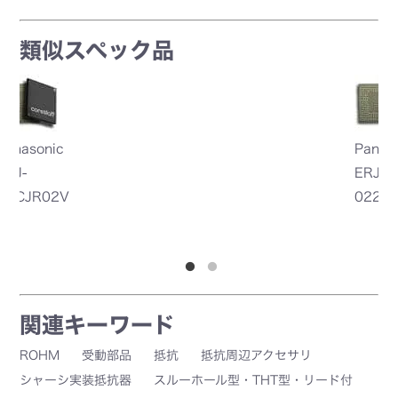
類似スペック品
Panasonic
Panasonic
TE
ERJ6BWJR
ERJ-
Connec
022V
6BWJR020
y / A
V
3-217
3
関連キーワード
ROHM
受動部品
抵抗
抵抗周辺アクセサリ
シャーシ実装抵抗器
スルーホール型・THT型・リード付