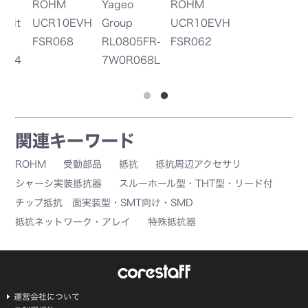
Yageo
ROHM
Y
VH
Group
UCR10EVH
G
RL0805FR-
FSR062
R
7W0R068L
0
関連キーワード
ROHM
受動部品
抵抗
抵抗周辺アクセサリ
シャーシ実装抵抗器
スルーホール型・THT型・リード付
チップ抵抗 面実装型・SMT向け・SMD
抵抗ネットワーク・アレイ
特殊抵抗器
運営会社について