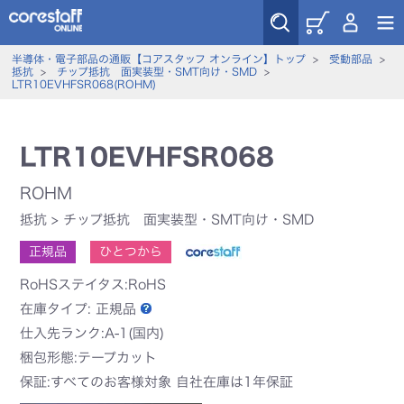
半導体・電子部品の通販【コアスタッフ オンライン】トップ
>
受動部品
>
抵抗
>
チップ抵抗 面実装型・SMT向け・SMD
>
LTR10EVHFSR068(ROHM)
LTR10EVHFSR068
ROHM
抵抗
>
チップ抵抗 面実装型・SMT向け・SMD
正規品
ひとつから
RoHSステイタス:RoHS
在庫タイプ:
正規品
仕入先ランク:A-1(国内)
梱包形態:テープカット
保証:すべてのお客様対象 自社在庫は1年保証