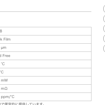
8
k Film
 µm
d Free
 °C
°C
0 mW
0 mΩ
 ppm/°C
的で便宜的に提供しています。