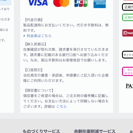
正規
しており
正規
いただき
【代金引換】
製品配達時にお支払いください。代引き手数料は、無
送にな
料です。
料金表はこちら
ます。
【納入前振込】
在庫確認が取れ次第、請求書を発行させていただきま
す。請求書に記載のある銀行口座へお振り込みくださ
セット
い。なお、振込手数料はお客様負担でお願いします。
【口座取引】
セレ
サプラ
当社規定の審査・承認後、申請書にご記入頂いた企業
様にご利用いただけます。
【領収書について】
領収書をご希望の場合は、ご注文時の備考欄に記載し
てください。お支払い方法によって同梱しない場合も
ございます。詳細は
こちら
ものづくりサービス
余剰在庫削減サービス
a