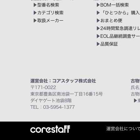
型番名検索
BOM一括検索
カテゴリ検索
「ひとつから」購入
取扱メーカー
おまとめ便
24時間緊急調達リ
EOL品継続調査サ
品質保証
運営会社：コアスタッフ株式会社
古物
〒171-0022
氏名
東京都豊島区南池袋一丁目16番15号
古物
ダイヤゲート池袋8階
TEL：03-5954-1377
運営会社につい