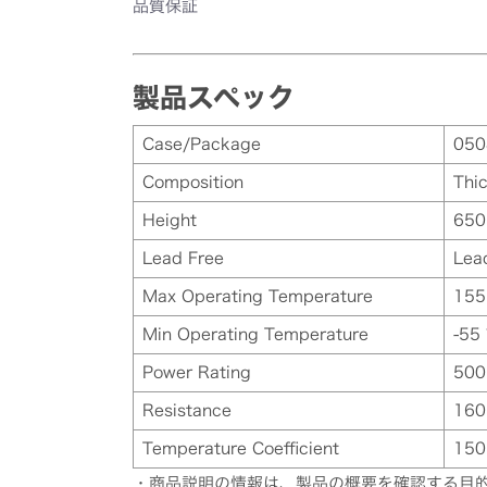
品質保証
製品スペック
Case/Package
050
Composition
Thic
Height
650
Lead Free
Lea
Max Operating Temperature
155
Min Operating Temperature
-55 
Power Rating
50
Resistance
16
Temperature Coefficient
150
・商品説明の情報は、製品の概要を確認する目