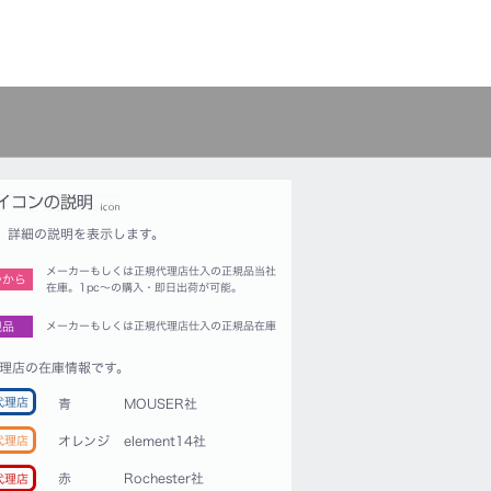
詳細の説明を表示します。
メーカーもしくは正規代理店仕入の正規品当社
つから
在庫。1pc〜の購入・即日出荷が可能。
規品
メーカーもしくは正規代理店仕入の正規品在庫
理店の在庫情報です。
代理店
青
MOUSER社
代理店
オレンジ
element14社
赤
Rochester社
代理店