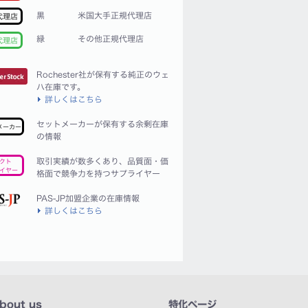
黒
米国大手正規代理店
代理店
緑
その他正規代理店
代理店
Rochester社が保有する純正のウェ
ハ在庫です。
詳しくはこちら
セットメーカーが保有する余剰在庫
メーカー
の情報
取引実績が数多くあり、品質面・価
クト
イヤー
格面で競争力を持つサプライヤー
PAS-JP加盟企業の在庫情報
詳しくはこちら
bout us
特化ページ