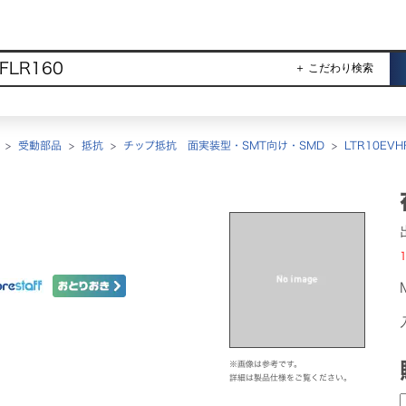
＋ こだわり検索
>
受動部品
>
抵抗
>
チップ抵抗 面実装型・SMT向け・SMD
>
LTR10EVH
1
※画像は参考です。
詳細は製品仕様をご覧ください。