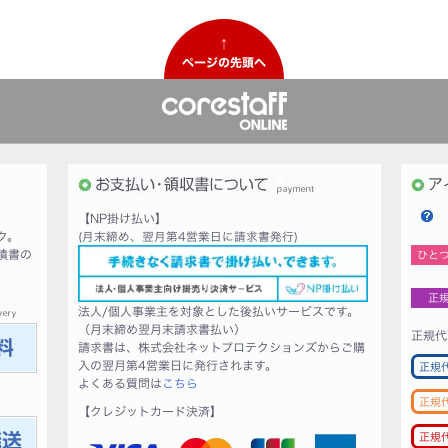
↑
ページの先頭へ
【NP掛け払い】
ク。
(月末締め、翌月第4営業日に請求書発行)
積書の
ひと
正
法人/個人事業主を対象とした後払いサービスです。
（月末締め翌月末請求書払い）
正規代
請求書は、株式会社ネットプロテクションズからご購
入の翌月第4営業日に発行されます。
正規
よくある質問は
こちら
正規
【クレジットカード決済】
正規