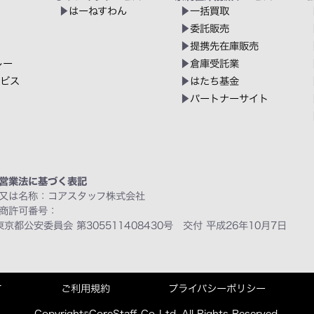
はーねすわん
一括買取
委託販売
提携先在庫販売
レー
倉庫受託業
ービス
はたち基金
パートナーサイト
営業法に基づく表記
又は名称：コアスタッフ株式会社
商許可番号：
東京都公安委員会 第305511408430号 交付 平成26年10月7日
て
ご利用規約
プライバシーポリシー
Copyright©CoreStaff Co.,Ltd. All Rights Reserved.