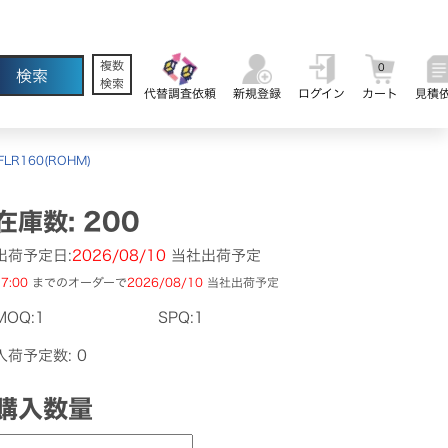
複数
0
検索
代替調査依頼
新規登録
ログイン
カート
見積
FLR160(ROHM)
在庫数: 200
出荷予定日:
2026/08/10
当社出荷予定
7:00
までのオーダーで
2026/08/10
当社出荷予定
MOQ:1
SPQ:1
入荷予定数: 0
購入数量