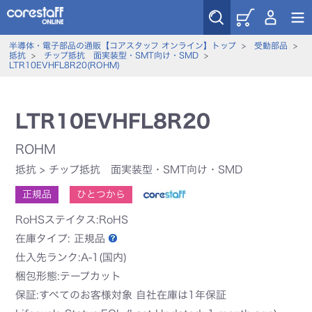
半導体・電子部品の通販【コアスタッフ オンライン】トップ
>
受動部品
>
抵抗
>
チップ抵抗 面実装型・SMT向け・SMD
>
LTR10EVHFL8R20(ROHM)
LTR10EVHFL8R20
ROHM
抵抗
>
チップ抵抗 面実装型・SMT向け・SMD
正規品
ひとつから
RoHSステイタス:RoHS
在庫タイプ:
正規品
仕入先ランク:A-1(国内)
梱包形態:テープカット
保証:すべてのお客様対象 自社在庫は1年保証