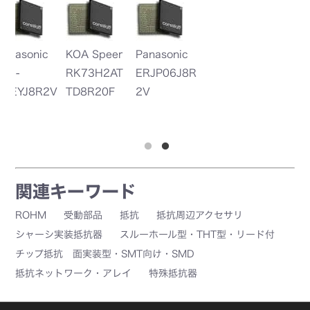
c
KOA Speer
Panasonic
Y
RK73H2AT
ERJP06J8R
G
2V
TD8R20F
2V
R
0
関連キーワード
ROHM
受動部品
抵抗
抵抗周辺アクセサリ
シャーシ実装抵抗器
スルーホール型・THT型・リード付
チップ抵抗 面実装型・SMT向け・SMD
抵抗ネットワーク・アレイ
特殊抵抗器