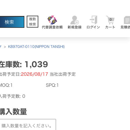
複数
0
検索
代替調査依頼
新規登録
ログイン
カート
見積
タ
>
K8970AT-0110(NIPPON TANSHI)
在庫数: 1,039
出荷予定日:
2026/08/17
当社出荷予定
MOQ:1
SPQ:1
入荷予定数: 0
購入数量