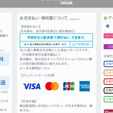
【NP掛け払い】
ク。
(月末締め、翌月第4営業日に請求書発行)
積書の
ひと
正
法人/個人事業主を対象とした後払いサービスです。
（月末締め翌月末請求書払い）
正規代
請求書は、株式会社ネットプロテクションズからご購
入の翌月第4営業日に発行されます。
正規
よくある質問は
こちら
正規
【クレジットカード決済】
正規
正規
しており
正規
いただき
【代金引換】
製品配達時にお支払いください。代引き手数料は、無
送にな
料です。