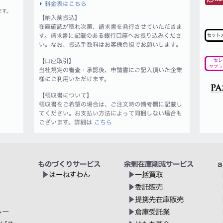
料金表はこちら
ます。
【納入前振込】
在庫確認が取れ次第、請求書を発行させていただきま
す。請求書に記載のある銀行口座へお振り込みくださ
セット
い。なお、振込手数料はお客様負担でお願いします。
【口座取引】
セレ
サプラ
当社規定の審査・承認後、申請書にご記入頂いた企業
様にご利用いただけます。
【領収書について】
領収書をご希望の場合は、ご注文時の備考欄に記載し
てください。お支払い方法によって同梱しない場合も
ございます。詳細は
こちら
ものづくりサービス
余剰在庫削減サービス
a
はーねすわん
一括買取
委託販売
提携先在庫販売
レー
倉庫受託業