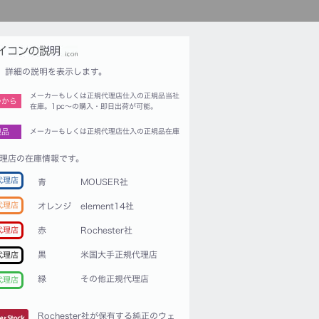
詳細の説明を表示します。
メーカーもしくは正規代理店仕入の正規品当社
つから
在庫。1pc〜の購入・即日出荷が可能。
規品
メーカーもしくは正規代理店仕入の正規品在庫
理店の在庫情報です。
代理店
青
MOUSER社
代理店
オレンジ
element14社
赤
Rochester社
代理店
黒
米国大手正規代理店
代理店
緑
その他正規代理店
代理店
Rochester社が保有する純正のウェ