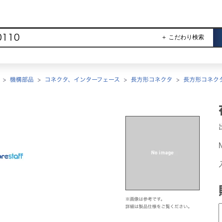
＋ こだわり検索
>
機構部品
>
コネクタ、インターフェース
>
長方形コネクタ
>
長方形コネク
※画像は参考です。
詳細は製品仕様をご覧ください。