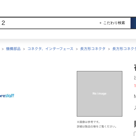
＋ こだわり検索
>
機構部品
>
コネクタ、インターフェース
>
長方形コネクタ
>
長方形コネク
1
※画像は参考です。
詳細は製品仕様をご覧ください。