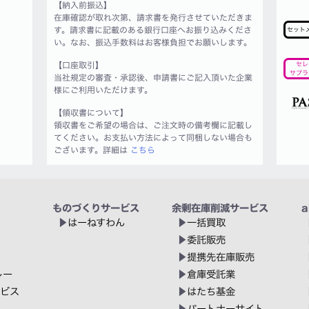
【納入前振込】
在庫確認が取れ次第、請求書を発行させていただきま
す。請求書に記載のある銀行口座へお振り込みくださ
セット
い。なお、振込手数料はお客様負担でお願いします。
【口座取引】
セレ
サプラ
当社規定の審査・承認後、申請書にご記入頂いた企業
様にご利用いただけます。
【領収書について】
領収書をご希望の場合は、ご注文時の備考欄に記載し
てください。お支払い方法によって同梱しない場合も
ございます。詳細は
こちら
ものづくりサービス
余剰在庫削減サービス
a
はーねすわん
一括買取
委託販売
提携先在庫販売
レー
倉庫受託業
ービス
はたち基金
パートナーサイト