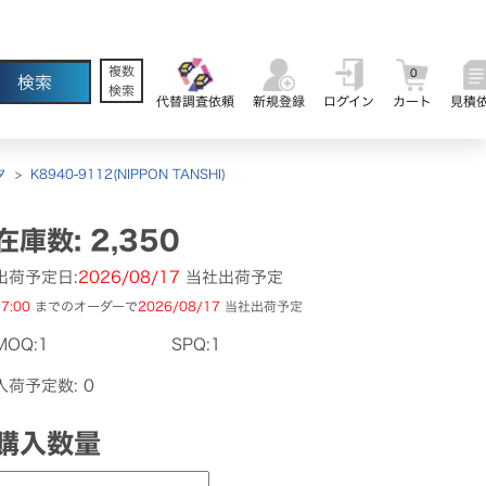
複数
0
検索
代替調査依頼
新規登録
ログイン
カート
見積
タ
>
K8940-9112(NIPPON TANSHI)
在庫数: 2,350
出荷予定日:
2026/08/17
当社出荷予定
7:00
までのオーダーで
2026/08/17
当社出荷予定
MOQ:1
SPQ:1
入荷予定数: 0
購入数量