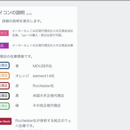
詳細の説明を表示します。
メーカーもしくは正規代理店仕入の正規品当社
つから
在庫。1pc〜の購入・即日出荷が可能。
規品
メーカーもしくは正規代理店仕入の正規品在庫
理店の在庫情報です。
代理店
青
MOUSER社
代理店
オレンジ
element14社
赤
Rochester社
代理店
黒
米国大手正規代理店
代理店
緑
その他正規代理店
代理店
Rochester社が保有する純正のウェ
ハ在庫です。