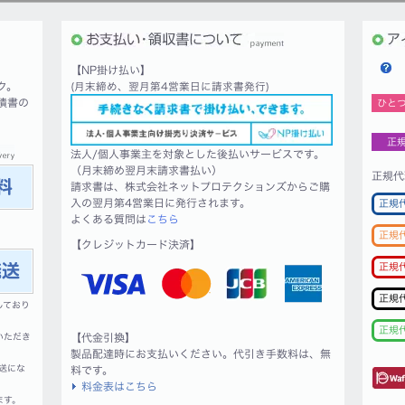
【NP掛け払い】
ク。
(月末締め、翌月第4営業日に請求書発行)
積書の
ひと
正
法人/個人事業主を対象とした後払いサービスです。
（月末締め翌月末請求書払い）
正規代
請求書は、株式会社ネットプロテクションズからご購
入の翌月第4営業日に発行されます。
正規
よくある質問は
こちら
正規
【クレジットカード決済】
正規
正規
しており
正規
いただき
【代金引換】
製品配達時にお支払いください。代引き手数料は、無
送にな
料です。
料金表はこちら
ます。