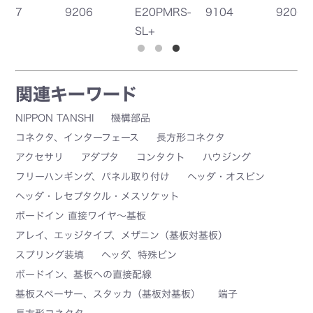
E20PMRS-
9104
9206
E96PMA
SL+
関連キーワード
NIPPON TANSHI
機構部品
コネクタ、インターフェース
長方形コネクタ
アクセサリ
アダプタ
コンタクト
ハウジング
フリーハンギング、パネル取り付け
ヘッダ・オスピン
ヘッダ・レセプタクル・メスソケット
ボードイン 直接ワイヤ～基板
アレイ、エッジタイプ、メザニン（基板対基板）
スプリング装填
ヘッダ、特殊ピン
ボードイン、基板への直接配線
基板スペーサー、スタッカ（基板対基板）
端子