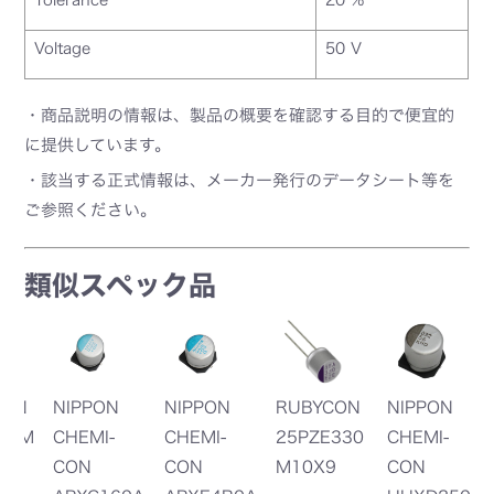
Voltage
50 V
・商品説明の情報は、製品の概要を確認する目的で便宜的
に提供しています。
・該当する正式情報は、メーカー発行のデータシート等を
ご参照ください。
類似スペック品
N
NIPPON
NIPPON
RUBYCON
NIPPON
N
M
CHEMI-
CHEMI-
25PZE330
CHEMI-
C
CON
CON
M10X9
CON
C