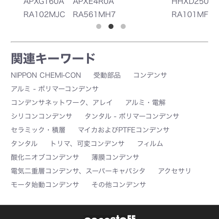
APXG160A
APXE4R0A
HHXD250A
A
RA102MJC
RA561MH7
RA101MF8
R
0G
0G
0G
1
関連キーワード
NIPPON CHEMI-CON
受動部品
コンデンサ
アルミ - ポリマーコンデンサ
コンデンサネットワーク、アレイ
アルミ・電解
シリコンコンデンサ
タンタル - ポリマーコンデンサ
セラミック・積層
マイカおよびPTFEコンデンサ
タンタル
トリマ、可変コンデンサ
フィルム
酸化ニオブコンデンサ
薄膜コンデンサ
電気二重層コンデンサ、スーパーキャパシタ
アクセサリ
モータ始動コンデンサ
その他コンデンサ