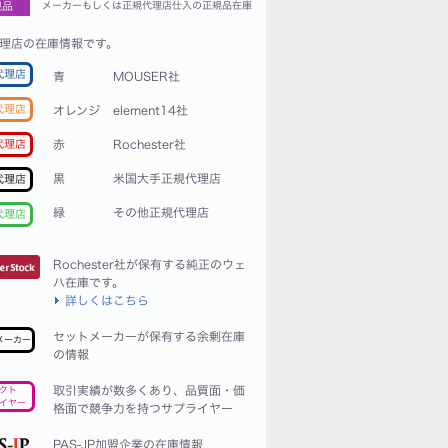
規品
メーカーもしくは正規代理店仕入の正規品在庫
理店の在庫情報です。
代理店
青
MOUSER社
代理店
オレンジ
element14社
赤
Rochester社
代理店
黒
米国大手正規代理店
代理店
緑
その他正規代理店
代理店
Rochester社が保有する純正のウェ
ハ在庫です。
詳しくはこちら
セットメーカーが保有する余剰在庫
メーカー
の情報
取引実績が数多くあり、品質面・価
クト
イヤー
格面で競争力を持つサプライヤー
PAS-JP加盟企業の在庫情報