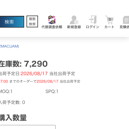
複数
0
検索
代替調査依頼
新規登録
ログイン
カート
見積
2MAC(JAM)
在庫数: 7,290
出荷予定日:
2026/08/17
当社出荷予定
7:00
までのオーダーで
2026/08/17
当社出荷予定
MOQ:1
SPQ:1
入荷予定数: 0
購入数量