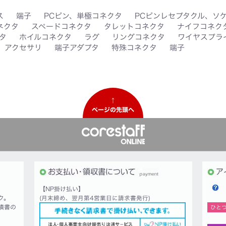
ス
端子
PCピン、単極コネクタ
PCピンレセプタクル、ソ
ネクタ
スペードコネクタ
タレットコネクタ
ナイフコネク
タ
ホイルコネクタ
ラグ
リングコネクタ
ワイヤスプラ
アクセサリ
端子アダプタ
特殊コネクタ
端子
↑
ページの先頭へ
【NP掛け払い】
ク。
(月末締め、翌月第4営業日に請求書発行)
積書の
ひと