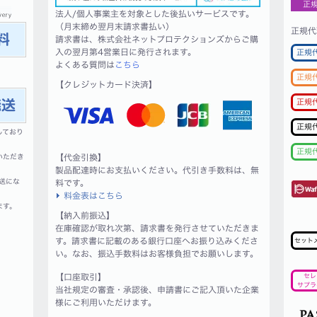
正
法人/個人事業主を対象とした後払いサービスです。
（月末締め翌月末請求書払い）
正規代
請求書は、株式会社ネットプロテクションズからご購
入の翌月第4営業日に発行されます。
正規
よくある質問は
こちら
正規
【クレジットカード決済】
正規
正規
しており
正規
いただき
【代金引換】
製品配達時にお支払いください。代引き手数料は、無
送にな
料です。
料金表はこちら
ます。
【納入前振込】
在庫確認が取れ次第、請求書を発行させていただきま
す。請求書に記載のある銀行口座へお振り込みくださ
セット
い。なお、振込手数料はお客様負担でお願いします。
【口座取引】
セレ
サプラ
当社規定の審査・承認後、申請書にご記入頂いた企業
様にご利用いただけます。