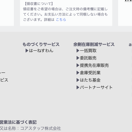
【領収書について】
領収書をご希望の場合は、ご注文時の備考欄に記載し
てください。お支払い方法によって同梱しない場合も
ございます。詳細は
こちら
ものづくりサービス
余剰在庫削減サービス
a
はーねすわん
一括買取
委託販売
提携先在庫販売
レー
倉庫受託業
ービス
はたち基金
パートナーサイト
営業法に基づく表記
又は名称：コアスタッフ株式会社