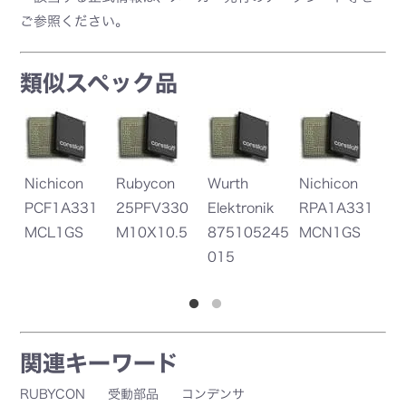
ご参照ください。
類似スペック品
Nichicon
Rubycon
Wurth
Nichicon
W
PCF1A331
25PFV330
Elektronik
RPA1A331
El
MCL1GS
M10X10.5
875105245
MCN1GS
8
015
0
関連キーワード
RUBYCON
受動部品
コンデンサ