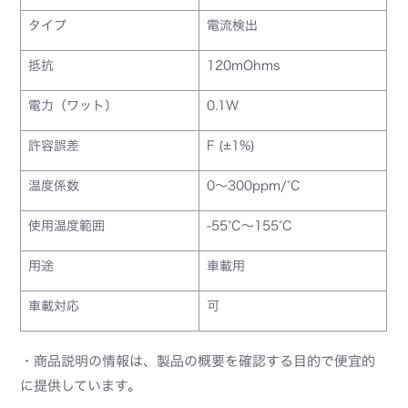
タイプ
電流検出
抵抗
120mOhms
電力（ワット）
0.1W
許容誤差
F (±1%)
温度係数
0～300ppm/°C
使用温度範囲
-55°C～155°C
用途
車載用
車載対応
可
・商品説明の情報は、製品の概要を確認する目的で便宜的
に提供しています。