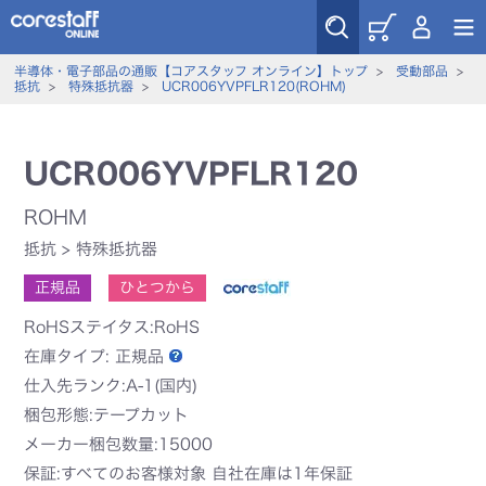
半導体・電子部品の通販【コアスタッフ オンライン】トップ
>
受動部品
>
抵抗
>
特殊抵抗器
>
UCR006YVPFLR120(ROHM)
UCR006YVPFLR120
ROHM
抵抗
>
特殊抵抗器
正規品
ひとつから
RoHSステイタス:RoHS
在庫タイプ:
正規品
仕入先ランク:A-1(国内)
梱包形態:テープカット
メーカー梱包数量:15000
保証:すべてのお客様対象 自社在庫は1年保証