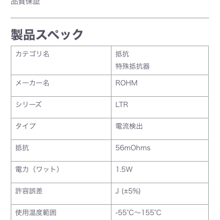
品質保証
製品スペック
カテゴリ名
抵抗
特殊抵抗器
メーカー名
ROHM
シリーズ
LTR
タイプ
電流検出
抵抗
56mOhms
電力（ワット）
1.5W
許容誤差
J (±5%)
使用温度範囲
-55°C～155°C