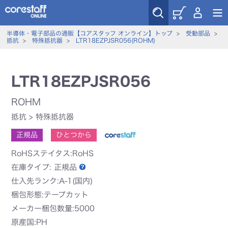
半導体・電子部品の通販【コアスタッフ オンライン】トップ
>
受動部品
>
抵抗
>
特殊抵抗器
>
LTR18EZPJSR056(ROHM)
LTR18EZPJSR056
ROHM
抵抗
>
特殊抵抗器
正規品
ひとつから
RoHSステイタス:RoHS
在庫タイプ:
正規品
仕入先ランク:A-1(国内)
梱包形態:テープカット
メーカー梱包数量:5000
原産国:PH