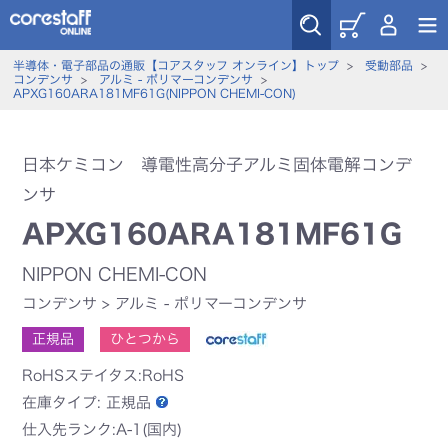
半導体・電子部品の通販【コアスタッフ オンライン】トップ
>
受動部品
>
コンデンサ
>
アルミ - ポリマーコンデンサ
>
APXG160ARA181MF61G(NIPPON CHEMI-CON)
日本ケミコン 導電性高分子アルミ固体電解コンデ
ンサ
APXG160ARA181MF61G
NIPPON CHEMI-CON
コンデンサ
>
アルミ - ポリマーコンデンサ
正規品
ひとつから
RoHSステイタス:RoHS
在庫タイプ:
正規品
仕入先ランク:A-1(国内)