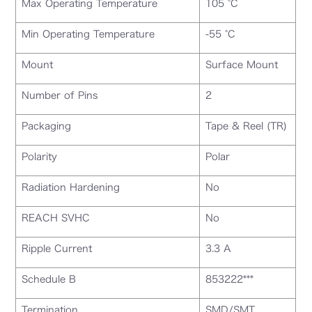
Max Operating Temperature
105 °C
Min Operating Temperature
-55 °C
Mount
Surface Mount
Number of Pins
2
Packaging
Tape & Reel (TR)
Polarity
Polar
Radiation Hardening
No
REACH SVHC
No
Ripple Current
3.3 A
Schedule B
853222***
Termination
SMD/SMT