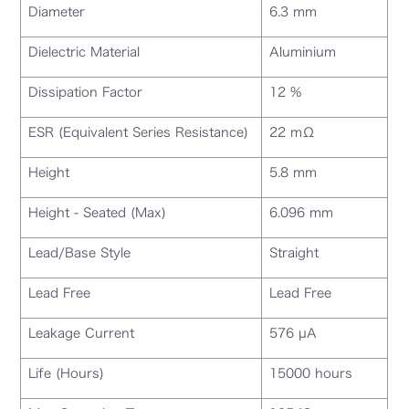
Diameter
6.3 mm
Dielectric Material
Aluminium
Dissipation Factor
12 %
ESR (Equivalent Series Resistance)
22 mΩ
Height
5.8 mm
Height - Seated (Max)
6.096 mm
Lead/Base Style
Straight
Lead Free
Lead Free
Leakage Current
576 µA
Life (Hours)
15000 hours