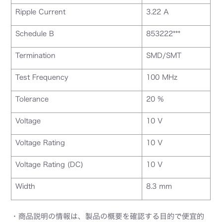
Ripple Current
3.22 A
Schedule B
853222***
Termination
SMD/SMT
Test Frequency
100 MHz
Tolerance
20 %
Voltage
10 V
Voltage Rating
10 V
Voltage Rating (DC)
10 V
Width
8.3 mm
・商品説明の情報は、製品の概要を確認する目的で便宜的