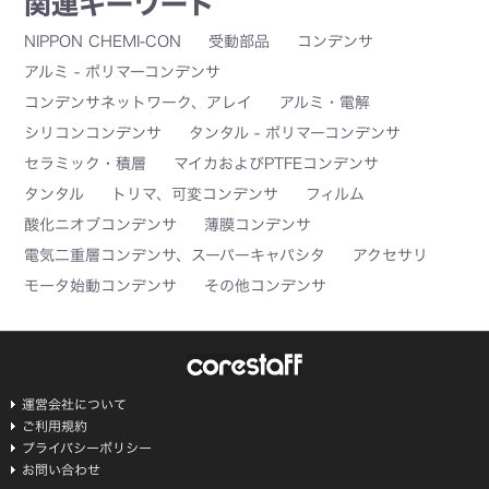
関連キーワード
NIPPON CHEMI-CON
受動部品
コンデンサ
アルミ - ポリマーコンデンサ
コンデンサネットワーク、アレイ
アルミ・電解
シリコンコンデンサ
タンタル - ポリマーコンデンサ
セラミック・積層
マイカおよびPTFEコンデンサ
タンタル
トリマ、可変コンデンサ
フィルム
酸化ニオブコンデンサ
薄膜コンデンサ
電気二重層コンデンサ、スーパーキャパシタ
アクセサリ
モータ始動コンデンサ
その他コンデンサ
運営会社について
ご利用規約
プライバシーポリシー
お問い合わせ