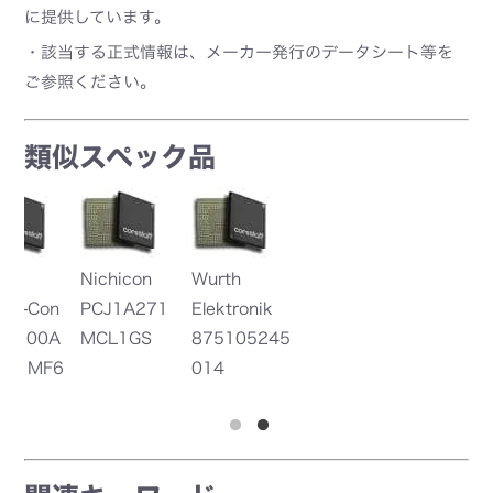
に提供しています。
・該当する正式情報は、メーカー発行のデータシート等を
ご参照ください。
類似スペック品
Nichicon
Wurth
Ni
n
PCJ1A271
Elektronik
R
A
MCL1GS
875105245
M
F6
014