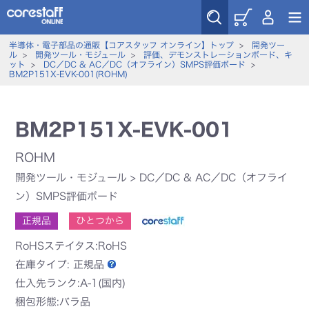
半導体・電子部品の通販【コアスタッフ オンライン】トップ
>
開発ツー
ル
>
開発ツール・モジュール
>
評価、デモンストレーションボード、キ
ット
>
DC／DC & AC／DC（オフライン）SMPS評価ボード
>
BM2P151X-EVK-001(ROHM)
BM2P151X-EVK-001
ROHM
開発ツール・モジュール
>
DC／DC & AC／DC（オフライ
ン）SMPS評価ボード
正規品
ひとつから
RoHSステイタス:RoHS
在庫タイプ:
正規品
仕入先ランク:A-1(国内)
梱包形態:バラ品