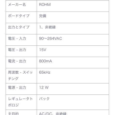
メーカー名
ROHM
ボードタイプ
完備
出力とタイプ
1、非絶縁
電圧 - 入力
90～264VAC
電圧 - 出力
15V
電流 - 出力
800mA
周波数 - スイッ
65kHz
チング
電源 - 出力
12 W
レギュレータト
バック
ポロジ
主目的
AC/DC、非絶縁