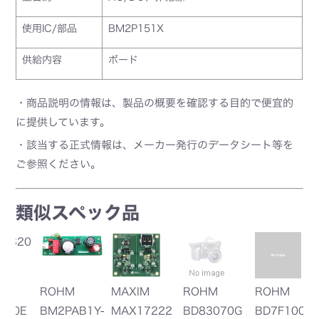
使用IC/部品
BM2P151X
供給内容
ボード
・商品説明の情報は、製品の概要を確認する目的で便宜的
に提供しています。
・該当する正式情報は、メーカー発行のデータシート等を
ご参照ください。
類似スペック品
M
ROHM
ROHM
ROHM
222
BD83070G
BD7F100EF
BM2P0161-