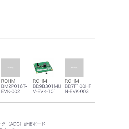
ROHM
ROHM
ROHM
BM2P016T-
BD9B301MU
BD7F100HF
EVK-002
V-EVK-101
N-EVK-003
ータ（ADC）評価ボード