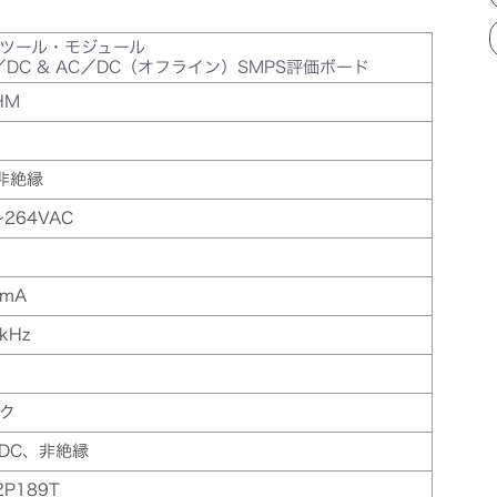
ツール・モジュール
／DC & AC／DC（オフライン）SMPS評価ボード
HM
非絶縁
～264VAC
7mA
kHz
ク
/DC、非絶縁
2P189T