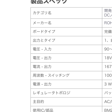
製品スペック
開発
カテゴリ名
DC
メーカー名
RO
ボードタイプ
完備
出力とタイプ
1、
電圧 - 入力
90
電圧 - 出力
18V
電流 - 出力
16
周波数 - スイッチング
100
電源 - 出力
3 W
レギュレータトポロジ
バッ
主目的
AC
使用IC/部品
BM