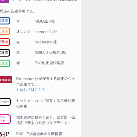
理店の在庫情報です。
代理店
青
MOUSER社
代理店
オレンジ
element14社
赤
Rochester社
代理店
黒
米国大手正規代理店
代理店
緑
その他正規代理店
代理店
Rochester社が保有する純正のウェ
ハ在庫です。
詳しくはこちら
セットメーカーが保有する余剰在庫
メーカー
の情報
取引実績が数多くあり、品質面・価
クト
イヤー
格面で競争力を持つサプライヤー
PAS-JP加盟企業の在庫情報