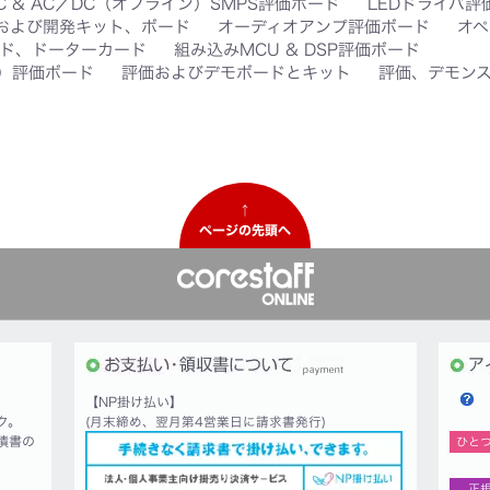
C & AC／DC（オフライン）SMPS評価ボード
LEDドライバ評
価および開発キット、ボード
オーディオアンプ評価ボード
オペ
ド、ドーターカード
組み込みMCU & DSP評価ボード
D）評価ボード
評価およびデモボードとキット
評価、デモン
↑
ページの先頭へ
【NP掛け払い】
ク。
(月末締め、翌月第4営業日に請求書発行)
積書の
ひと
正