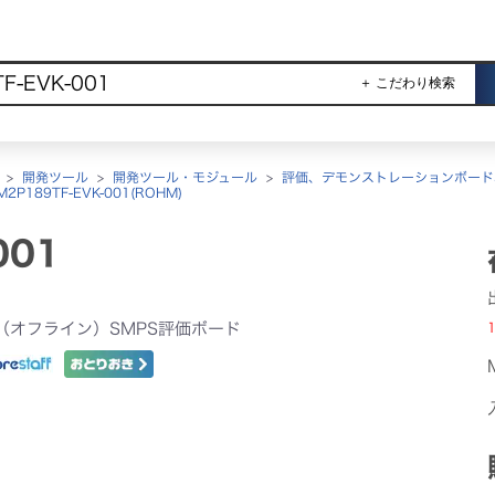
＋ こだわり検索
>
開発ツール
>
開発ツール・モジュール
>
評価、デモンストレーションボード
M2P189TF-EVK-001(ROHM)
001
DC（オフライン）SMPS評価ボード
1