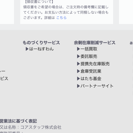
【領収書について】
領収書をご希望の場合は、ご注文時の備考欄に記載し
てください。お支払い方法によって同梱しない場合も
ございます。詳細は
こちら
ものづくりサービス
余剰在庫削減サービス
a
はーねすわん
一括買取
委託販売
提携先在庫販売
レー
倉庫受託業
ービス
はたち基金
パートナーサイト
営業法に基づく表記
又は名称：コアスタッフ株式会社