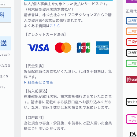
法人/個人事業主を対象とした後払いサービスです。
（月末締め翌月末請求書払い）
正規代
請求書は、株式会社ネットプロテクションズからご購
入の翌月第4営業日に発行されます。
正規
よくある質問は
こちら
正規
【クレジットカード決済】
正規
正規
しており
正規
いただき
【代金引換】
製品配達時にお支払いください。代引き手数料は、無
送にな
料です。
料金表はこちら
ます。
【納入前振込】
在庫確認が取れ次第、請求書を発行させていただきま
す。請求書に記載のある銀行口座へお振り込みくださ
セット
い。なお、振込手数料はお客様負担でお願いします。
【口座取引】
セレ
サプラ
当社規定の審査・承認後、申請書にご記入頂いた企業
様にご利用いただけます。