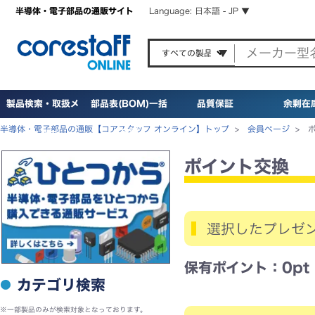
半導体・電子部品の通販サイト
Language: 日本語 - JP ▼
製品検索・取扱メ
部品表(BOM)一括
品質保証
余剰在
半導体・電子部品の通販【コアスタッフ オンライン】トップ
>
会員ページ
>
ーカー
検索
ポイント交換
選択したプレゼ
保有ポイント：0pt
カテゴリ検索
※一部製品のみが検索対象となっております。