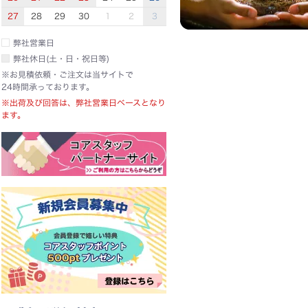
27
28
29
30
1
2
3
弊社営業日
弊社休日(土・日・祝日等)
※お見積依頼・ご注文は当サイトで
24時間承っております。
※出荷及び回答は、弊社営業日ベースとなり
ます。