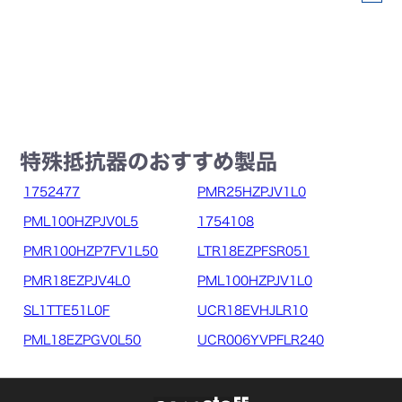
特殊抵抗器のおすすめ製品
1752477
PMR25HZPJV1L0
PML100HZPJV0L5
1754108
PMR100HZP7FV1L50
LTR18EZPFSR051
PMR18EZPJV4L0
PML100HZPJV1L0
SL1TTE51L0F
UCR18EVHJLR10
PML18EZPGV0L50
UCR006YVPFLR240