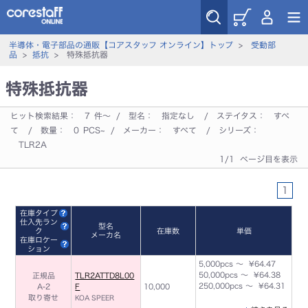
半導体・電子部品の通販【コアスタッフ オンライン】トップ
>
受動部
品
>
抵抗
> 特殊抵抗器
特殊抵抗器
ヒット検索結果：
7
件～ / 型名：
指定なし
/ ステイタス：
すべ
て
/ 数量：
0
PCS~ / メーカー：
すべて
/ シリーズ：
TLR2A
1/1 ページ目を表示
1
在庫タイプ
仕入先ラン
型名
ク
在庫数
単価
メーカ名
在庫ロケー
ション
5,000pcs ～ ¥64.47
50,000pcs ～ ¥64.38
正規品
TLR2ATTD8L00
250,000pcs ～ ¥64.31
A-2
F
10,000
取り寄せ
KOA SPEER