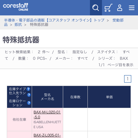
半導体・電子部品の通販【コアスタッフ オンライン】トップ
>
受動部
品
>
抵抗
> 特殊抵抗器
特殊抵抗器
ヒット検索結果：
2
件～ / 型名：
指定なし
/ ステイタス：
すべ
て
/ 数量：
0
PCS~ / メーカー：
すべて
/ シリーズ：
BAX
1/1 ページ目を表示
1
在庫タイプ
仕入先ラン
型名
ク
在庫数
単価
メーカ名
在庫ロケー
ション
BAX-M-L020-01
-5.0
他社在庫
ISABELLENHUETT
E USA
BAX-Z-L005-01-