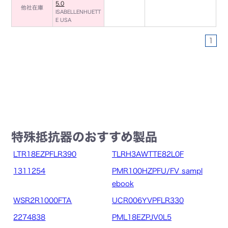
5.0
他社在庫
ISABELLENHUETT
E USA
1
特殊抵抗器のおすすめ製品
LTR18EZPFLR390
TLRH3AWTTE82L0F
1311254
PMR100HZPFU/FV sampl
ebook
WSR2R1000FTA
UCR006YVPFLR330
2274838
PML18EZPJV0L5