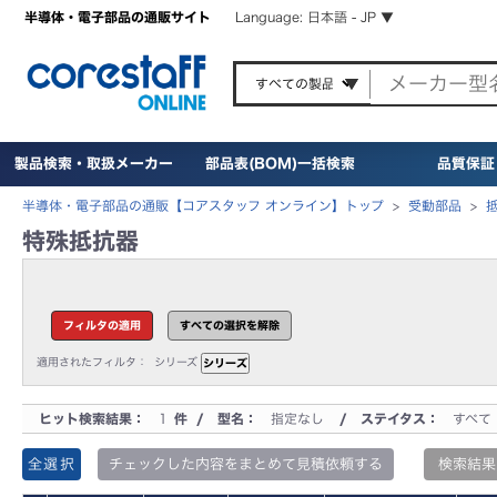
半導体・電子部品の通販サイト
Language: 日本語 - JP ▼
製品検索・取扱メーカー
部品表(BOM)一括検索
品質保証
半導体・電子部品の通販【コアスタッフ オンライン】トップ
>
受動部品
>
特殊抵抗器
適用されたフィルタ：
シリーズ
ヒット検索結果：
1
件 / 型名：
指定なし
/ ステイタス：
すべて
全選択
チェックした内容をまとめて見積依頼する
検索結果