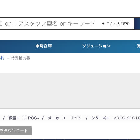
＋ こだわり検索
余剰在庫
ソリューション
抵抗
>
特殊抵抗器
/ 数量：
0
PCS~ / メーカー：
すべて
/ シリーズ：
ARCS6918-L
をダウンロード