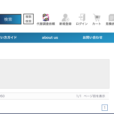
複数
0
検索
代替調査依頼
新規登録
ログイン
カート
見積
使い方ガイド
about us
お問い合わせ
050
1/1 ページ目を表示
1