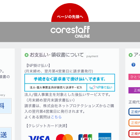
↑
ページの先頭へ
【NP掛け払い】
ク。
(月末締め、翌月第4営業日に請求書発行)
積書の
ひと
正
法人/個人事業主を対象とした後払いサービスです。
（月末締め翌月末請求書払い）
正規代
請求書は、株式会社ネットプロテクションズからご購
入の翌月第4営業日に発行されます。
正規
よくある質問は
こちら
正規
【クレジットカード決済】
正規