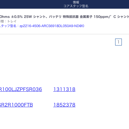
情報
コアスタッフ型名
µOhms ±0.5% 25W シャント、バッテリ 特殊抵抗器 金属素子 150ppm/°C シャ
形態：トレイ
タッフ型名：zp2216-4506-ARCS6918DL050A9-ND@0
1
R100LJZPFSR036
1311318
R2R1000FTB
1852378