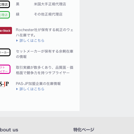
黒
米国大手正規代理店
代理店
緑
その他正規代理店
代理店
Rochester社が保有する純正のウェ
ハ在庫です。
詳しくはこちら
セットメーカーが保有する余剰在庫
メーカー
の情報
取引実績が数多くあり、品質面・価
クト
イヤー
格面で競争力を持つサプライヤー
PAS-JP加盟企業の在庫情報
詳しくはこちら
bout us
特化ページ