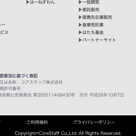
はーねすわん
一括買取
委託販売
提携先在庫販売
レー
倉庫受託業
ービス
はたち基金
パートナーサイト
営業法に基づく表記
又は名称：コアスタッフ株式会社
商許可番号：
東京都公安委員会 第305511408430号 交付 平成26年10月7日
て
ご利用規約
プライバシーポリシー
Copyright©CoreStaff Co.,Ltd. All Rights Reserved.