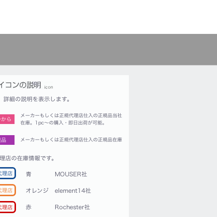
詳細の説明を表示します。
メーカーもしくは正規代理店仕入の正規品当社
つから
在庫。1pc〜の購入・即日出荷が可能。
規品
メーカーもしくは正規代理店仕入の正規品在庫
理店の在庫情報です。
代理店
青
MOUSER社
代理店
オレンジ
element14社
赤
Rochester社
代理店