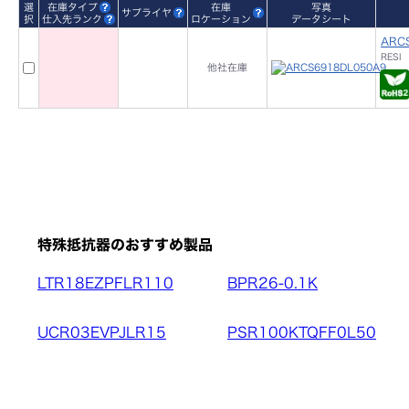
選
在庫タイプ
在庫
写真
サプライヤ
択
仕入先ランク
ロケーション
データシート
ARC
RESI
他社在庫
特殊抵抗器のおすすめ製品
LTR18EZPFLR110
BPR26-0.1K
UCR03EVPJLR15
PSR100KTQFF0L50