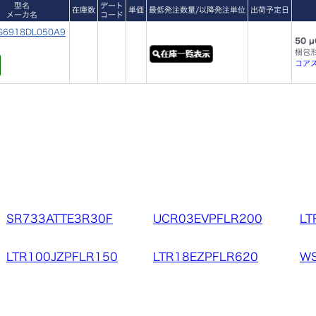
型名
デート
在庫数
単価
最低発注数量/以降発注単位
出荷予定日
メーカ名
コード
S6918DL050A9
50 
梱包
コアス
SR733ATTE3R30F
UCR03EVPFLR200
LT
LTR100JZPFLR150
LTR18EZPFLR620
WS