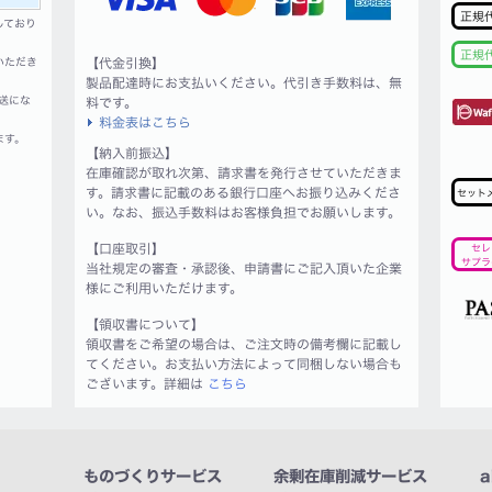
正規
しており
正規
いただき
【代金引換】
製品配達時にお支払いください。代引き手数料は、無
送にな
料です。
料金表はこちら
ます。
【納入前振込】
在庫確認が取れ次第、請求書を発行させていただきま
す。請求書に記載のある銀行口座へお振り込みくださ
セット
い。なお、振込手数料はお客様負担でお願いします。
【口座取引】
セレ
サプラ
当社規定の審査・承認後、申請書にご記入頂いた企業
様にご利用いただけます。
【領収書について】
領収書をご希望の場合は、ご注文時の備考欄に記載し
てください。お支払い方法によって同梱しない場合も
ございます。詳細は
こちら
ものづくりサービス
余剰在庫削減サービス
a